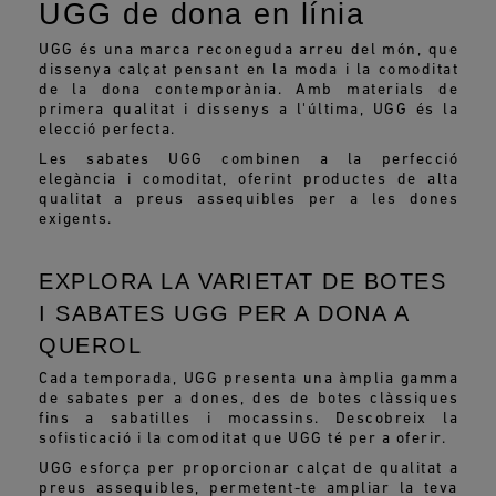
UGG de dona en línia
UGG és una marca reconeguda arreu del món, que
dissenya calçat pensant en la moda i la comoditat
de la dona contemporània. Amb materials de
primera qualitat i dissenys a l'última, UGG és la
elecció perfecta.
Les sabates UGG combinen a la perfecció
elegància i comoditat, oferint productes de alta
qualitat a preus assequibles per a les dones
exigents.
EXPLORA LA VARIETAT DE BOTES
I SABATES UGG PER A DONA A
QUEROL
Cada temporada, UGG presenta una àmplia gamma
de sabates per a dones, des de botes clàssiques
fins a sabatilles i mocassins. Descobreix la
sofisticació i la comoditat que UGG té per a oferir.
UGG esforça per proporcionar calçat de qualitat a
preus assequibles, permetent-te ampliar la teva