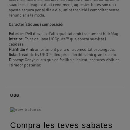
suau i sola lleugera d’alt rendiment, aquestes botes són una
aposta segura per al dia a dia, unint tradició i comoditat sense
renunciar a la moda.
Característiques i composició:
Exterior:
Pell d’ovella d’alta qualitat amb tractament hidròfug.
Interior:
Folre de llana UGGpure™ que aporta suavitat i
calidesa.
Plantilla:
Amb amortiment per a una comoditat prolongada.
Sola:
Treadlite by UGG™, lleugera i flexible amb gran tracció.
Disseny:
Canya curta que en facilita el calçat, costures visibles
i tirador posterior.
UGG:
Compra les teves sabates