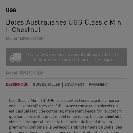
UGG
Botes Australianes UGG Classic Mini
II Chestnut
Model
153945031039
Fes la teva comanda abans de dilluns a les 12h.
00min. i t'arribarà el
Dijous, 13 de Agost
Model
153945031039
DESCRIPCIÓN
GUIA DE TALLES
ENVIAMENT
PAGAMENT
Les Classic Mini II d’UGG representen l’essència de la marca
en la seva versió més versàtil. La seva canya curta ofereix un
estil actual i fàcil de combinar, mantenint l’escalfor i el confort
que han convertit aquest model en un icona. El color
chestnut
,
clàssic i atemporal, ressalta la suavitat de la pell d’ovella
premium i combina a la perfecció amb tota mena de looks, des
dels més informals fins als més cuidats. Amb interior de llana