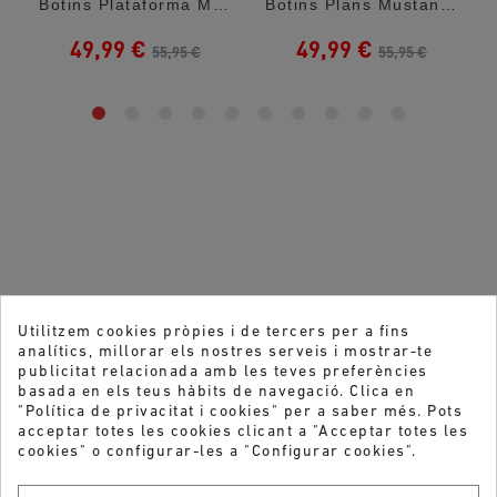
es...
Botins Plataforma Mustang Stoym High Amb...
Botins Plans Mustang Storm Low Negres...
49,99 €
49,99 €
55,95 €
55,95 €
Utilitzem cookies pròpies i de tercers per a fins
analítics, millorar els nostres serveis i mostrar-te
publicitat relacionada amb les teves preferències
basada en els teus hàbits de navegació. Clica en
"Política de privacitat i cookies" per a saber més. Pots
acceptar totes les cookies clicant a "Acceptar totes les
cookies" o configurar-les a "Configurar cookies".