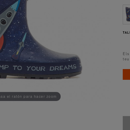
TAL
Els
teu
ADDEDD TO CART
sa el ratón para hacer zoom