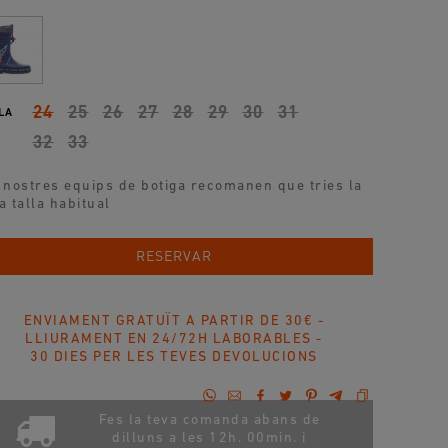
24
25
26
27
28
29
30
31
LA
32
33
 nostres equips de botiga recomanen que tries la
a talla habitual
AFEGIR A LA COMPRA
RESERVAR
ENVIAMENT GRATUÏT A PARTIR DE 30€ -
LLIURAMENT EN 24/72H LABORABLES -
30 DIES PER LES TEVES DEVOLUCIONS
Fes la teva comanda abans de
dilluns a les 12h. 00min. i