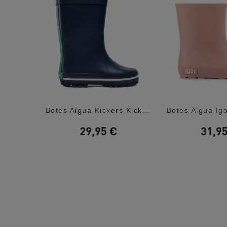
Botes Aigua Blaves Amb Gotes I Paraigües
Botes Aigua Kickers Kickrain Blau Marí Amb...
29,95 €
31,9
 €