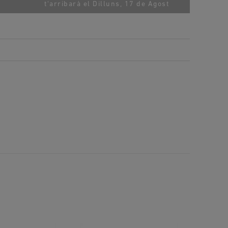
t'arribarà el
Dilluns, 17 de Agost