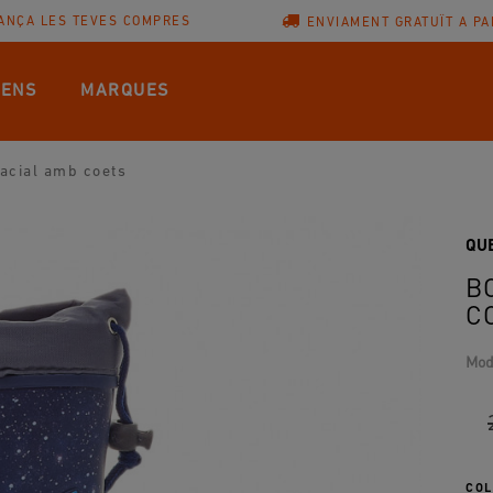
ANÇA LES TEVES COMPRES
ENVIAMENT GRATUÏT A PA
ENS
MARQUES
acial amb coets
QU
B
C
Mod
COL