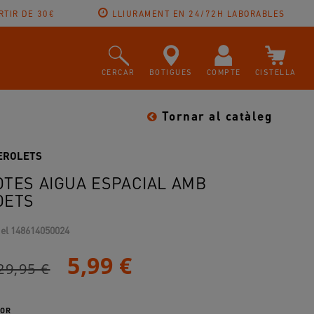
RTIR DE 30€
LLIURAMENT EN 24/72H LABORABLES
CERCAR
BOTIGUES
COMPTE
CISTELLA
Tornar al catàleg
EROLETS
OTES AIGUA ESPACIAL AMB
OETS
el
148614050024
5,99 €
29,95 €
OR