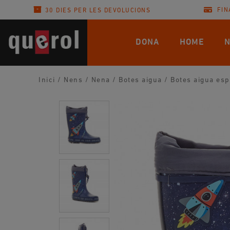
FIN
30 DIES PER LES DEVOLUCIONS
DONA
HOME
N
Inici
/
Nens
/
Nena
/
Botes aigua
/
Botes aigua esp