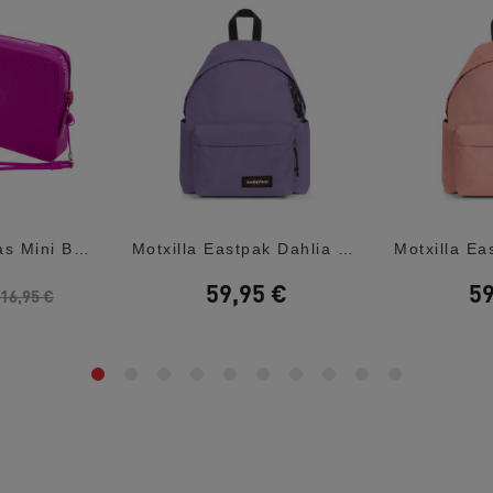
Bossa Havaianas Mini Bolso Logo Rose Gum
Motxilla Eastpak Dahlia Purple Day Pak'r
59,95 €
59
16,95 €