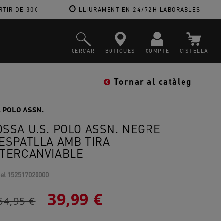
RTIR DE 30€
LLIURAMENT EN 24/72H LABORABLES
CERCAR
BOTIGUES
COMPTE
CISTELLA
Tornar al catàleg
. POLO ASSN.
OSSA U.S. POLO ASSN. NEGRE
'ESPATLLA AMB TIRA
NTERCANVIABLE
el
152517020000
39,99 €
54,95 €