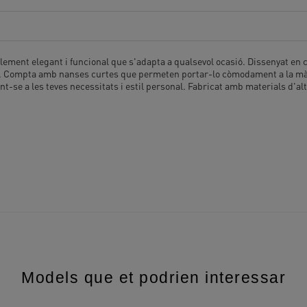
ement elegant i funcional que s'adapta a qualsevol ocasió. Dissenyat en co
ls. Compta amb nanses curtes que permeten portar-lo còmodament a la mà o 
ant-se a les teves necessitats i estil personal. Fabricat amb materials d'al
Models que et podrien interessar