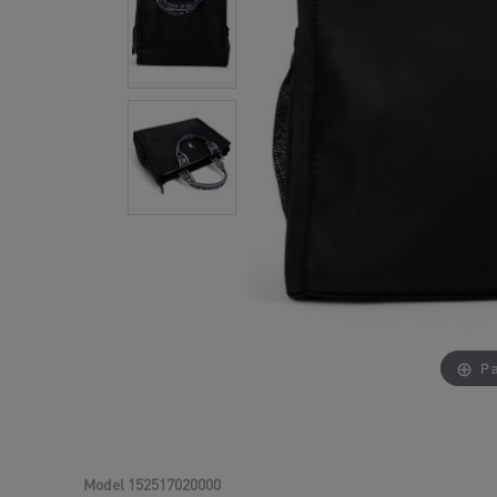
Pa
Model
152517020000