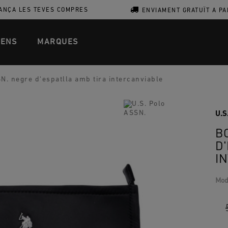
ANÇA LES TEVES COMPRES
ENVIAMENT GRATUÏT A PA
ENS
MARQUES
. negre d'espatlla amb tira intercanviable
U.S
B
D
I
Mod