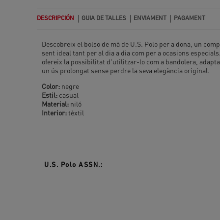
DESCRIPCIÓN
GUIA DE TALLES
ENVIAMENT
PAGAMENT
Descobreix el bolso de mà de U.S. Polo per a dona, un compl
sent ideal tant per al dia a dia com per a ocasions especia
ofereix la possibilitat d'utilitzar-lo com a bandolera, adapt
un ús prolongat sense perdre la seva elegància original.
Color:
negre
Estil:
casual
Material:
niló
Interior:
tèxtil
U.S. Polo ASSN.: