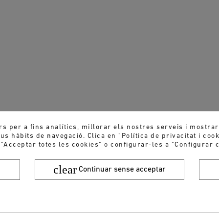
rs per a fins analítics, millorar els nostres serveis i mostra
s hàbits de navegació. Clica en "Política de privacitat i coo
 "Acceptar totes les cookies" o configurar-les a "Configurar c
clear
Continuar sense acceptar