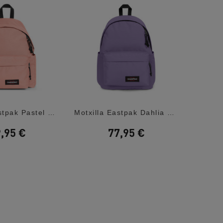
Motxilla Eastpak Pastel Pink Day Pak'r
Motxilla Eastpak Dahlia Purple Day Office
,95 €
77,95 €