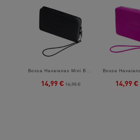
Motxilla Eastpak Cnnt Top Black Tecum M
Bossa Havaianas Mini Bolso Logo Black
14,99 €
14,99 €
16,95 €