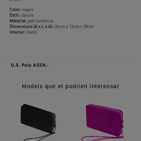
Color:
negre
Estil:
clàssic
Material:
pell sintètica
Dimensions (A x L x A):
33cm x 13cm x 28cm
Interior:
tèxtil
U.S. Polo ASSN.:
Models que et podrien interessar