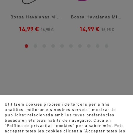
Bossa Havaianas Mini Bolso Logo Black
Bossa Havaianas Mini Bolso Logo Rose Gum
14,99 €
14,99 €
16,95 €
16,95 €
Utilitzem cookies pròpies i de tercers per a fins
analítics, millorar els nostres serveis i mostrar-te
publicitat relacionada amb les teves preferències
basada en els teus hàbits de navegació. Clica en
"Política de privacitat i cookies" per a saber més. Pots
acceptar totes les cookies clicant a "Acceptar totes les