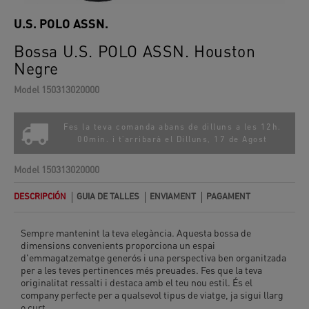
U.S. POLO ASSN.
Bossa U.S. POLO ASSN. Houston
Negre
Model
150313020000
Fes la teva comanda abans de dilluns a les 12h.
00min. i t'arribarà el
Dilluns, 17 de Agost
Model
150313020000
DESCRIPCIÓN
GUIA DE TALLES
ENVIAMENT
PAGAMENT
Sempre mantenint la teva elegància. Aquesta bossa de
dimensions convenients proporciona un espai
d'emmagatzematge generós i una perspectiva ben organitzada
per a les teves pertinences més preuades. Fes que la teva
originalitat ressalti i destaca amb el teu nou estil. És el
company perfecte per a qualsevol tipus de viatge, ja sigui llarg
o curt.