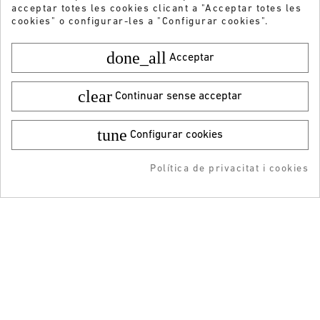
acceptar totes les cookies clicant a "Acceptar totes les
cookies" o configurar-les a "Configurar cookies".
done_all
Acceptar
clear
Continuar sense acceptar
Vols rebre les nostres ofertes i novetats?
ENVIAR
tune
Configurar cookies
He llegit i accepto la
Política de privacitat
¡DESCARGA LA APP!
Política de privacitat i cookies
-5% DTO + Envío Gratis
en tu 1ª compra en APP
ATENCIÓ AL CLIENT
INFORMACIÓ
GUIA DE LA COMPRA
LOCALITZADOR DE BOTIGUES
FORMES DE PAGAMENT