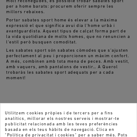
molt reconegudes, és possible trobar sabates sport
per a home barats: procurem oferir sempre les
millors rebaixes.
Portar sabates sport home és elevar a la màxima
expressió el que significa avui dia l'home urbà i
avantguardista. Aquest tipus de calçat forma part de
la vida quotidiana de molts homes, que no renuncien a
l'estil però busquen comoditat.
Les sabates sport són sabates còmodes que s'ajusten
perfectament al peu i proporcionen un màxim confort.
A més, combinen amb tota mena de peces. Amb vestit,
amb vaquers, amb pantalons de vestir… A Querol
trobaràs les sabates sport adequats per a cada
moment!
Utilitzem cookies pròpies i de tercers per a fins
analítics, millorar els nostres serveis i mostrar-te
publicitat relacionada amb les teves preferències
basada en els teus hàbits de navegació. Clica en
"Política de privacitat i cookies" per a saber més. Pots