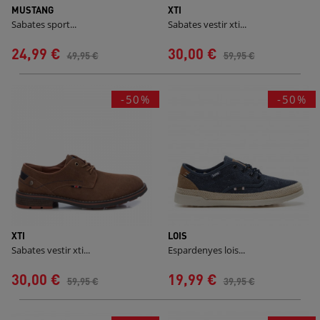
MUSTANG
XTI
Sabates sport...
Sabates vestir xti...
24,99 €
30,00 €
49,95 €
59,95 €
-50%
-50%
XTI
LOIS
Sabates vestir xti...
Espardenyes lois...
30,00 €
19,99 €
59,95 €
39,95 €