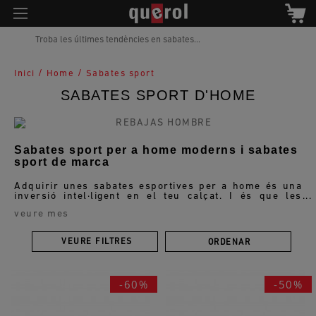
Troba les últimes tendències en sabates...
/
/
Inici
Home
Sabates sport
SABATES SPORT D'HOME
Sabates sport per a home moderns i sabates
sport de marca
Adquirir unes sabates esportives per a home és una
inversió intel·ligent en el teu calçat. I és que les
sabatilles esportives són versàtils, adequades tant
veure mes
per a l'entorn laboral com per a qualsevol
esdeveniment informal. Representen l'equilibri
perfecte entre estil modern i funcionalitat, oferint
VEURE FILTRES
ORDENAR
comoditat i un toc de moda a parts iguals. A Querol,
t'oferim una àmplia gamma d'opcions que combinen
qualitat, estil i preu accessible. Així que no esperis
més, tria el teu parell perfecte i eleva el teu look amb
-60%
-50%
un toc d'esportivitat sense renunciar a l'elegància.