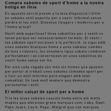
Compra sabates de sport d'home a la nostra
botiga en línia
En aquesta secció posem a la teva disposició l'últim
en sabates estil esportiu per a vestir informal sense
perdre el teu estil. Dissenys lleugers i moderns per a
l'home actual!
Vestit amb esportives? Unes sabatilles per a vestit no
tenen perquè ser necessàriament formals. El vestit i
les sabates sport encaixen a la perfecció. Ja sigui amb
unes sabates blanques home o unes sabates vambes
de tons cridaners, les sneakers tipus sabata combinen
perfectament i es converteixen en unes sabatilles de
vestir home sense ser-ho.
Per això cada vegada són més els homes que aposten
per portar al treball unes sabates còmodes sport per
a lluir un estil informal però elegant amb total
comoditat. Un look molt modern que demostra
personalitat i estil.
El millor calçat de sport per a home
Tria les teves sabates casuals home entre els molts
models que ofereixen grans marques com: Lobo, Owel,
Pepe Jeans, Levis, Popa...
Malgrat que són marques