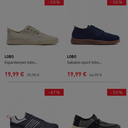
-50%
-56%
LOBO
LOBO
Espardenyes lobo...
Sabates sport lobo...
19,99 €
19,99 €
39,95 €
44,95 €
-47%
-50%