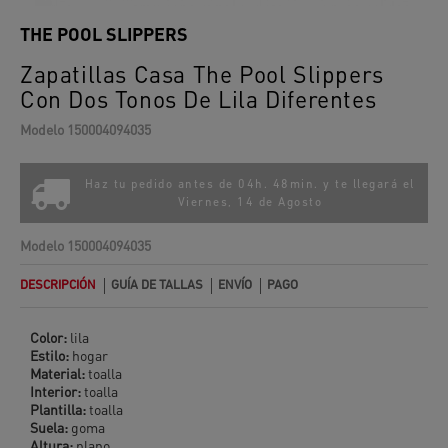
THE POOL SLIPPERS
Zapatillas Casa The Pool Slippers
Con Dos Tonos De Lila Diferentes
Modelo
150004094035
Haz tu pedido antes de 04h. 48min. y te llegará el
Viernes, 14 de Agosto
Modelo
150004094035
DESCRIPCIÓN
GUÍA DE TALLAS
ENVÍO
PAGO
Color:
lila
Estilo:
hogar
Material:
toalla
Interior:
toalla
Plantilla:
toalla
Suela:
goma
Altura:
plano