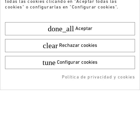
todas las cookies clicando en "Aceptar todas las
cookies" o configurarlas en "Configurar cookies".
done_all
Aceptar
clear
Rechazar cookies
tune
Configurar cookies
Color:
Talla:
36
29,95 €
¡DESCARGA LA APP!
19,99 €
Política de privacidad y cookies
AÑADIR AL CARRITO
RESERVAR
AÑADIDO AL CARRITO
-5% DTO + Envío Gratis
¿Quieres recibir nuestras ofertas y
en tu 1ª compra en APP
novedades?
ENVIAR
He leído y acepto la
Política de privacidad
ATENCIÓN AL CLIENTE