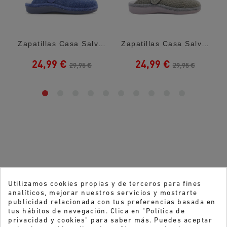
..
Zapatillas Casa Salvi Madrid Elfo Azul
Zapatillas Casa Salvi Madrid Teddy Kaki
24,99 €
24,99 €
29,95 €
29,95 €
Utilizamos cookies propias y de terceros para fines
analíticos, mejorar nuestros servicios y mostrarte
publicidad relacionada con tus preferencias basada en
tus hábitos de navegación. Clica en "Política de
privacidad y cookies" para saber más. Puedes aceptar