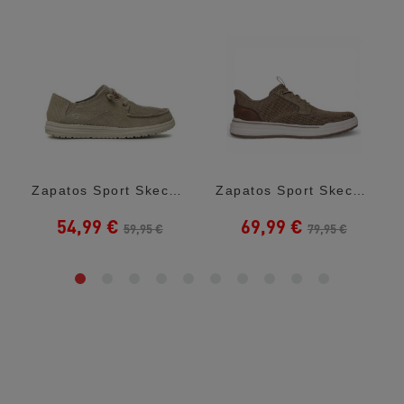
..
Zapatos Sport Skechers Melson-Volgo Marrón...
Zapatos Sport Skechers Slip-Ins Relaxed...
54,99 €
69,99 €
59,95 €
79,95 €