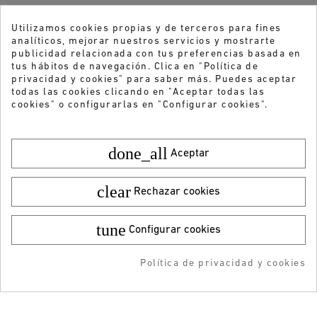
Utilizamos cookies propias y de terceros para fines
analíticos, mejorar nuestros servicios y mostrarte
publicidad relacionada con tus preferencias basada en
tus hábitos de navegación. Clica en "Política de
privacidad y cookies" para saber más. Puedes aceptar
todas las cookies clicando en "Aceptar todas las
cookies" o configurarlas en "Configurar cookies".
done_all
Aceptar
clear
Rechazar cookies
tune
Configurar cookies
¿Quieres recibir nuestras ofertas y
Color:
Talla:
42
novedades?
49,95 €
¡DESCARGA LA APP!
29,99 €
Política de privacidad y cookies
AÑADIR AL CARRITO
AÑADIDO AL CARRITO
-5% DTO + Envío Gratis
ENVIAR
en tu 1ª compra en APP
He leído y acepto la
Política de privacidad