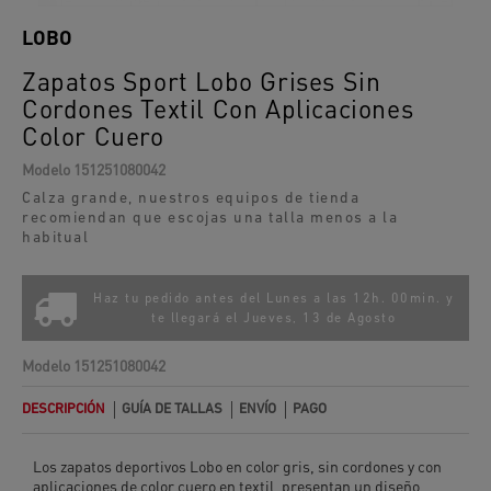
LOBO
Zapatos Sport Lobo Grises Sin
Cordones Textil Con Aplicaciones
Color Cuero
Modelo
151251080042
Calza grande, nuestros equipos de tienda
recomiendan que escojas una talla menos a la
habitual
Haz tu pedido antes del Lunes a las 12h. 00min. y
te llegará el
Jueves, 13 de Agosto
Modelo
151251080042
DESCRIPCIÓN
GUÍA DE TALLAS
ENVÍO
PAGO
Los zapatos deportivos Lobo en color gris, sin cordones y con
aplicaciones de color cuero en textil, presentan un diseño