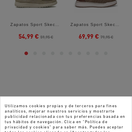
..
Zapatos Sport Skechers Melson-Volgo Marrón...
Zapatos Sport Skechers Slip-Ins Relaxed...
54,99 €
69,99 €
59,95 €
79,95 €
Utilizamos cookies propias y de terceros para fines
analíticos, mejorar nuestros servicios y mostrarte
publicidad relacionada con tus preferencias basada en
tus hábitos de navegación. Clica en "Política de
privacidad y cookies" para saber más. Puedes aceptar