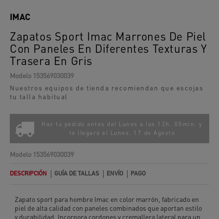
IMAC
Zapatos Sport Imac Marrones De Piel
Con Paneles En Diferentes Texturas Y
Trasera En Gris
Modelo
153569030039
Nuestros equipos de tienda recomiendan que escojas
tu talla habitual
Haz tu pedido antes del Lunes a las 12h. 00min. y
te llegará el
Lunes, 17 de Agosto
Modelo
153569030039
DESCRIPCIÓN
GUÍA DE TALLAS
ENVÍO
PAGO
Zapato sport para hombre Imac en color marrón, fabricado en
piel de alta calidad con paneles combinados que aportan estilo
y durabilidad. Incorpora cordones y cremallera lateral para un