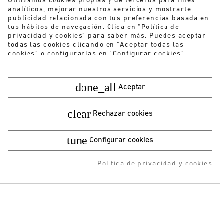
Utilizamos cookies propias y de terceros para fines
analíticos, mejorar nuestros servicios y mostrarte
publicidad relacionada con tus preferencias basada en
tus hábitos de navegación. Clica en "Política de
privacidad y cookies" para saber más. Puedes aceptar
todas las cookies clicando en "Aceptar todas las
cookies" o configurarlas en "Configurar cookies".
done_all
Aceptar
clear
Rechazar cookies
tune
Configurar cookies
Color:
Talla:
40
59,95 €
¡DESCARGA LA APP!
39,99 €
Política de privacidad y cookies
AÑADIR AL CARRITO
AÑADIDO AL CARRITO
-5% DTO + Envío Gratis
¿Quieres recibir nuestras ofertas y
en tu 1ª compra en APP
novedades?
ENVIAR