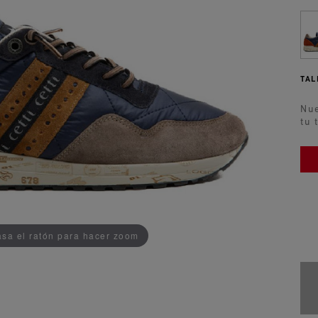
TAL
Nue
tu 
AÑADIDO AL CARRITO
sa el ratón para hacer zoom