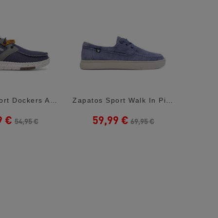
Zapatos Sport Dockers Azul Estilo Náutico...
Zapatos Sport Walk In Pitas New Mylos Azul...
9 €
59,99 €
5
54,95 €
69,95 €