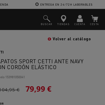
IENDA
ENTREGA EN 24/72H LABORABLES
BUSCAR
TIENDAS
CUENTA
CESTA
Volver al catálogo
TI
APATOS SPORT CETTI ANTE NAVY
ON CORDÓN ELÁSTICO
elo
153981050041
79,99 €
104,95 €
OR