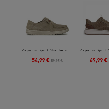
Zapatos Vestir Lobo Kalahari Marrones De...
Zapatos Sport Skechers Melson-Volgo Marrón...
54,99 €
69,99 €
5 €
59,95 €