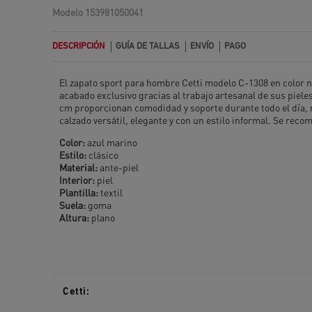
Modelo
153981050041
DESCRIPCIÓN
GUÍA DE TALLAS
ENVÍO
PAGO
El zapato sport para hombre Cetti modelo C-1308 en color na
acabado exclusivo gracias al trabajo artesanal de sus pieles
cm proporcionan comodidad y soporte durante todo el día, m
calzado versátil, elegante y con un estilo informal. Se reco
Color:
azul marino
Estilo:
clásico
Material:
ante-piel
Interior:
piel
Plantilla:
textil
Suela:
goma
Altura:
plano
Cetti: