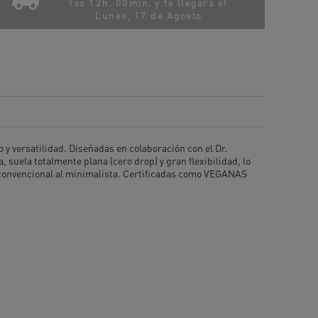
las 12h. 00min. y te llegará el
Lunes, 17 de Agosto
 y versatilidad. Diseñadas en colaboración con el Dr.
 suela totalmente plana (cero drop) y gran flexibilidad, lo
ado convencional al minimalista. Certificadas como VEGANAS