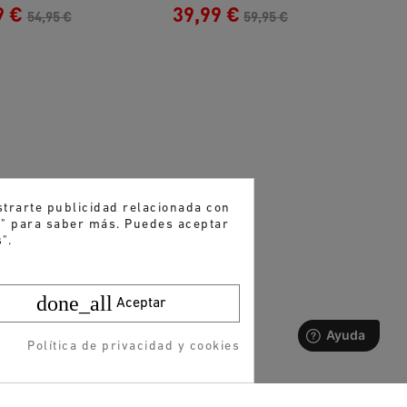
9 €
39,99 €
4
54,95 €
59,95 €
strarte publicidad relacionada con
es" para saber más. Puedes aceptar
".
done_all
Aceptar
Política de privacidad y cookies