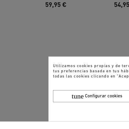
59,95 €
54,9
,00 €
Utilizamos cookies propias y de ter
tus preferencias basada en tus hábi
todas las cookies clicando en "Acep
tune
Configurar cookies