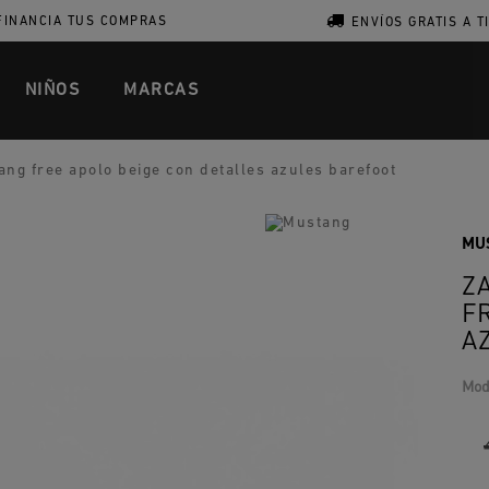
FINANCIA TUS COMPRAS
ENVÍOS GRATIS A T
NIÑOS
MARCAS
ang free apolo beige con detalles azules barefoot
MU
Z
F
A
Mod