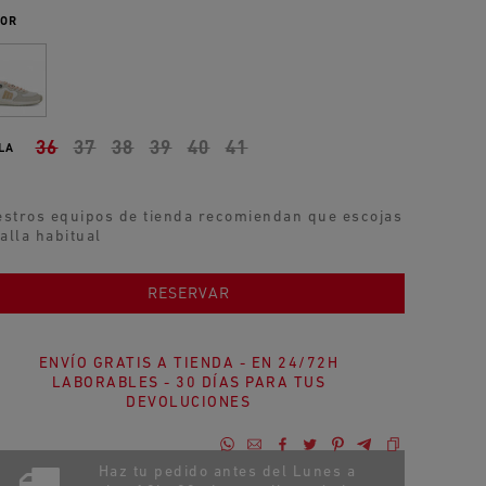
OR
36
37
38
39
40
41
LA
stros equipos de tienda recomiendan que escojas
talla habitual
AÑADIR AL CARRITO
RESERVAR
ENVÍO GRATIS A TIENDA - EN 24/72H
LABORABLES - 30 DÍAS PARA TUS
DEVOLUCIONES
Haz tu pedido antes del Lunes a