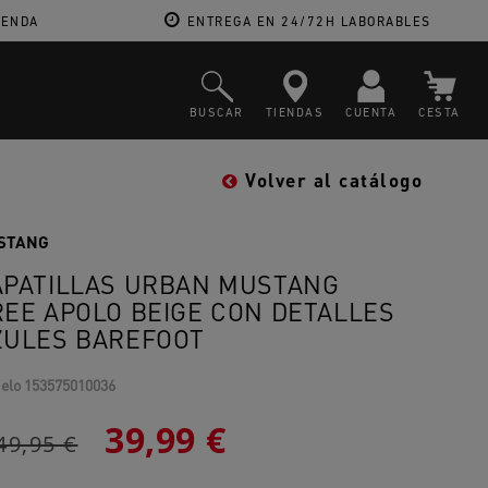
IENDA
ENTREGA EN 24/72H LABORABLES
BUSCAR
TIENDAS
CUENTA
CESTA
Volver al catálogo
STANG
APATILLAS URBAN MUSTANG
REE APOLO BEIGE CON DETALLES
ZULES BAREFOOT
elo
153575010036
39,99 €
49,95 €