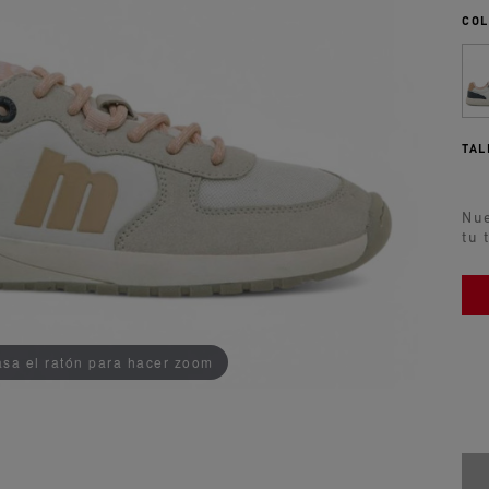
COL
TAL
Nue
tu 
AÑADIDO AL CARRITO
sa el ratón para hacer zoom