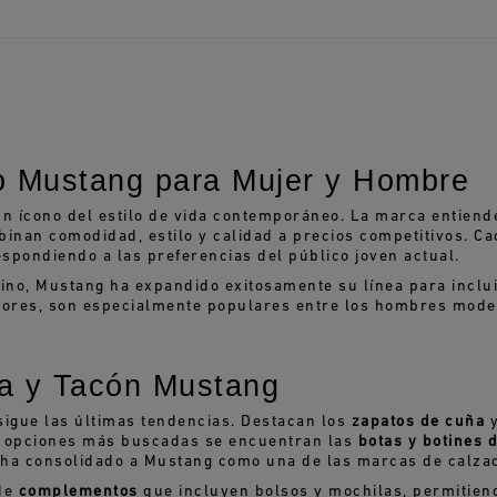
o Mustang para Mujer y Hombre
 ícono del estilo de vida contemporáneo. La marca entiende
binan comodidad, estilo y calidad a precios competitivos. 
spondiendo a las preferencias del público joven actual.
ino, Mustang ha expandido exitosamente su línea para inclu
colores, son especialmente populares entre los hombres mod
a y Tacón Mustang
sigue las últimas tendencias. Destacan los
zapatos de cuña
y
s opciones más buscadas se encuentran las
botas y botines 
d ha consolidado a Mustang como una de las marcas de calz
 de
complementos
que incluyen bolsos y mochilas, permitiend