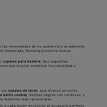
 las necesidades de su audiencia y se adelanta
Cada temporada, Mustang presenta nuevas
ir
zapatos para hombre
. Sus zapatillas
ernos que buscan combinar funcionalidad y
 los
zapatos de tacón
, que ofrecen un estilo
de estilo cowboy
, botines negros con cordones, y
ado femenino más reconocidas.
o a cada mujer encontrar el accesorio perfecto