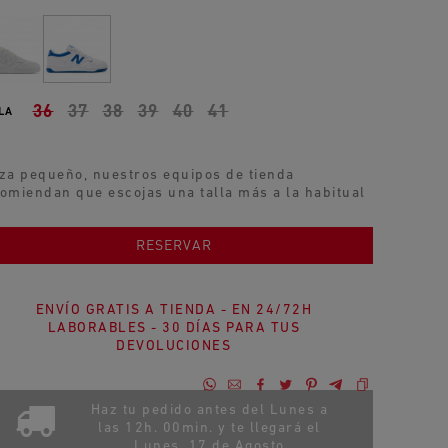
36
37
38
39
40
41
LA
za pequeño, nuestros equipos de tienda
omiendan que escojas una talla más a la habitual
AÑADIR AL CARRITO
RESERVAR
ENVÍO GRATIS A TIENDA - EN 24/72H
LABORABLES - 30 DÍAS PARA TUS
DEVOLUCIONES
Haz tu pedido antes del Lunes a
las 12h. 00min. y te llegará el
Lunes, 17 de Agosto