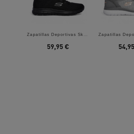
Zapatillas Deportivas Saucony Guide 18...
Zapatillas Deportivas Skechers Graceful...
59,95 €
54,9
,00 €