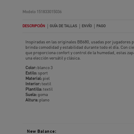
Modelo
151833015036
DESCRIPCIÓN
GUÍA DE TALLAS
ENVÍO
PAGO
Inspiradas en las originales BB680, usadas por jugadores p
brinda comodidad y estabilidad durante todo el día. Con cie
que proporciona confort y control de la humedad, estas zapat
una elección versátil y clásica.
Color:
blanco 3
Estilo:
sport
Material:
piel
Interior:
textil
Plantilla:
textil
Suela:
goma
Altura:
plano
New Balance: