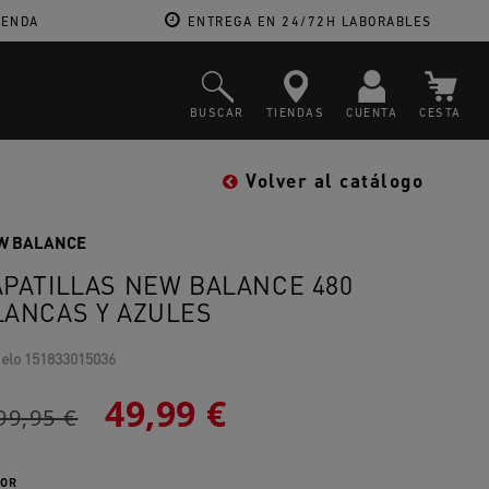
IENDA
ENTREGA EN 24/72H LABORABLES
BUSCAR
TIENDAS
CUENTA
CESTA
Volver al catálogo
W BALANCE
APATILLAS NEW BALANCE 480
LANCAS Y AZULES
elo
151833015036
49,99 €
99,95 €
OR