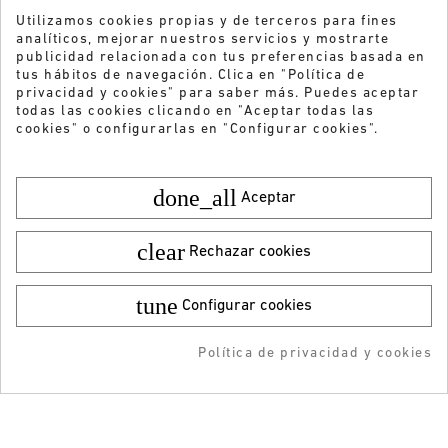
Utilizamos cookies propias y de terceros para fines
analíticos, mejorar nuestros servicios y mostrarte
publicidad relacionada con tus preferencias basada en
tus hábitos de navegación. Clica en "Política de
privacidad y cookies" para saber más. Puedes aceptar
todas las cookies clicando en "Aceptar todas las
cookies" o configurarlas en "Configurar cookies".
done_all
Aceptar
clear
Rechazar cookies
tune
Configurar cookies
Color:
Talla:
28
29,95 €
¡DESCARGA LA APP!
9,99 €
Política de privacidad y cookies
AÑADIR AL CARRITO
AÑADIDO AL CARRITO
-5% DTO + Envío Gratis
¿Quieres recibir nuestras ofertas y
en tu 1ª compra en APP
novedades?
ENVIAR