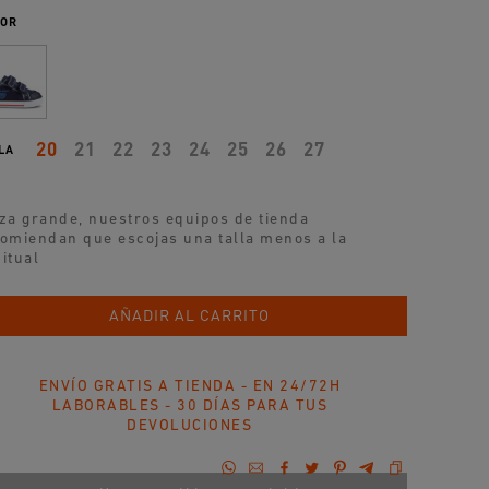
OR
20
21
22
23
24
25
26
27
LA
za grande, nuestros equipos de tienda
omiendan que escojas una talla menos a la
itual
AÑADIR AL CARRITO
ENVÍO GRATIS A TIENDA - EN 24/72H
LABORABLES - 30 DÍAS PARA TUS
DEVOLUCIONES