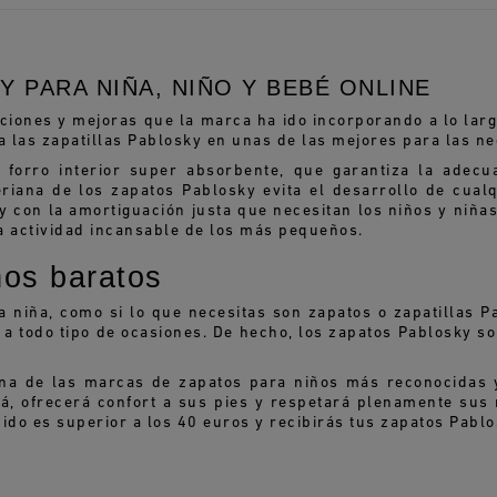
 PARA NIÑA, NIÑO Y BEBÉ ONLINE
iones y mejoras que la marca ha ido incorporando a lo larg
a las zapatillas Pablosky en unas de las mejores para las ne
n forro interior super absorbente, que garantiza la adec
teriana de los zapatos Pablosky evita el desarrollo de cual
y con la amortiguación justa que necesitan los niños y niñas
la actividad incansable de los más pequeños.
ños baratos
 niña, como si lo que necesitas son zapatos o zapatillas P
a todo tipo de ocasiones. De hecho, los zapatos Pablosky so
una de las marcas de zapatos para niños más reconocidas 
á, ofrecerá confort a sus pies y respetará plenamente sus
dido es superior a los 40 euros y recibirás tus zapatos Pabl