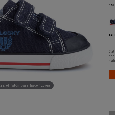
COL
TAL
Cal
rec
hab
AÑADIDO AL CARRITO
sa el ratón para hacer zoom