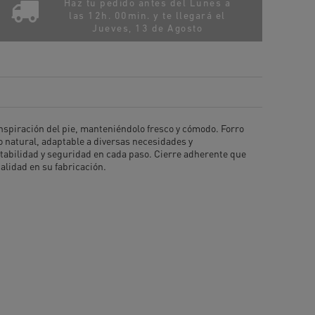
Haz tu pedido antes del Lunes a
las 12h. 00min. y te llegará el
Jueves, 13 de Agosto
anspiración del pie, manteniéndolo fresco y cómodo. Forro
o natural, adaptable a diversas necesidades y
stabilidad y seguridad en cada paso. Cierre adherente que
calidad en su fabricación.