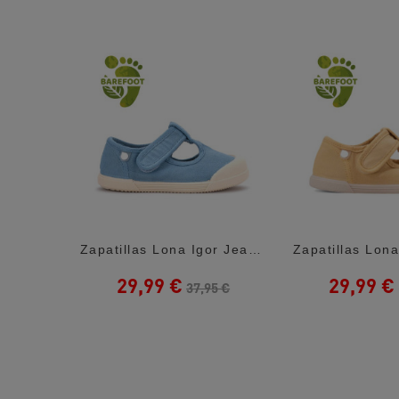
Zapatillas Lona Victoria Tribu Azules Con...
Zapatillas Lona Igor Jeans Estilo Pepito...
29,99 €
29,99 €
5 €
37,95 €