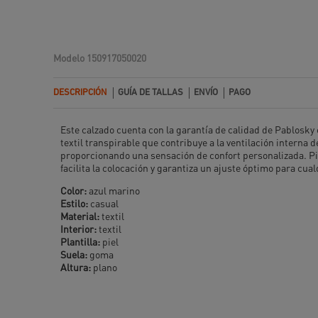
Modelo
150917050020
DESCRIPCIÓN
GUÍA DE TALLAS
ENVÍO
PAGO
Este calzado cuenta con la garantía de calidad de Pablosky 
textil transpirable que contribuye a la ventilación interna
proporcionando una sensación de confort personalizada. Pis
facilita la colocación y garantiza un ajuste óptimo para cua
Color:
azul marino
Estilo:
casual
Material:
textil
Interior:
textil
Plantilla:
piel
Suela:
goma
Altura:
plano