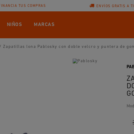
FINANCIA TUS COMPRAS
ENVÍOS GRATIS A T
NIÑOS
MARCAS
/
Zapatillas lona Pablosky con doble velcro y puntera de go
PA
Z
D
G
Mod