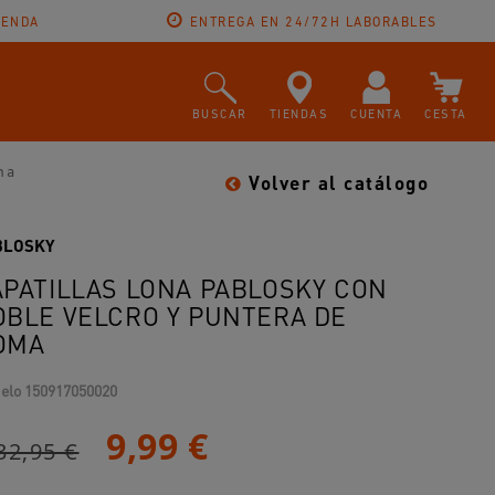
IENDA
ENTREGA EN 24/72H LABORABLES
BUSCAR
TIENDAS
CUENTA
CESTA
ma
Volver al catálogo
BLOSKY
APATILLAS LONA PABLOSKY CON
OBLE VELCRO Y PUNTERA DE
OMA
elo
150917050020
9,99 €
32,95 €