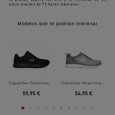
plazo máximo de 72 horas laborales.
Modelos que te podrían interesar
k...
Zapatillas Deportivas Skechers Graceful...
Zapatillas Deportivas Skechers Bountiful...
59,95 €
54,95 €