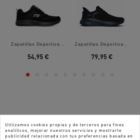
...
Zapatillas Deportivas Skechers Burns...
Zapatillas Deportivas Skechers Slip-Ins:...
54,95 €
79,95 €
Utilizamos cookies propias y de terceros para fines
analíticos, mejorar nuestros servicios y mostrarte
publicidad relacionada con tus preferencias basada en