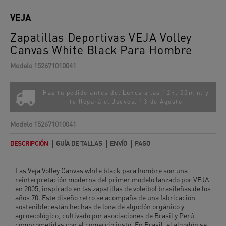
VEJA
Zapatillas Deportivas VEJA Volley
Canvas White Black Para Hombre
Modelo
152671010041
Haz tu pedido antes del Lunes a las 12h. 00min. y
te llegará el
Jueves, 13 de Agosto
Modelo
152671010041
DESCRIPCIÓN
GUÍA DE TALLAS
ENVÍO
PAGO
Las Veja Volley Canvas white black para hombre son una
reinterpretación moderna del primer modelo lanzado por VEJA
en 2005, inspirado en las zapatillas de voleibol brasileñas de los
años 70. Este diseño retro se acompaña de una fabricación
sostenible: están hechas de lona de algodón orgánico y
agroecológico, cultivado por asociaciones de Brasil y Perú
comprometidas con el comercio justo. En Brasil, el algodón se