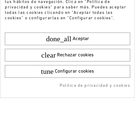
tus hábitos de navegación. Clica en "Política de
privacidad y cookies" para saber más. Puedes aceptar
todas las cookies clicando en "Aceptar todas las
cookies" o configurarlas en "Configurar cookies".
done_all
Aceptar
clear
Rechazar cookies
tune
Configurar cookies
Color:
Talla:
41
¿Quieres recibir nuestras ofertas y
novedades?
135,00 €
¡DESCARGA LA APP!
89,99 €
Política de privacidad y cookies
AÑADIR AL CARRITO
AÑADIDO AL CARRITO
-5% DTO + Envío Gratis
ENVIAR
en tu 1ª compra en APP
He leído y acepto la
Política de privacidad
ATENCIÓN AL CLIENTE
INFORMACIÓN