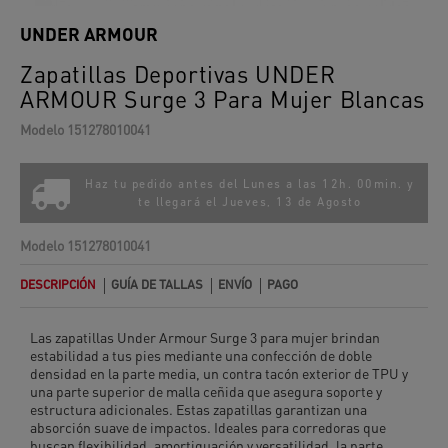
UNDER ARMOUR
Zapatillas Deportivas UNDER
ARMOUR Surge 3 Para Mujer Blancas
Modelo
151278010041
Haz tu pedido antes del Lunes a las 12h. 00min. y
te llegará el
Jueves, 13 de Agosto
Modelo
151278010041
DESCRIPCIÓN
GUÍA DE TALLAS
ENVÍO
PAGO
Las zapatillas Under Armour Surge 3 para mujer brindan
estabilidad a tus pies mediante una confección de doble
densidad en la parte media, un contra tacón exterior de TPU y
una parte superior de malla ceñida que asegura soporte y
estructura adicionales. Estas zapatillas garantizan una
absorción suave de impactos. Ideales para corredoras que
buscan flexibilidad, amortiguación y versatilidad, la parte