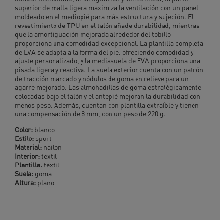
superior de malla ligera maximiza la ventilación con un panel
moldeado en el mediopié para más estructura y sujeción. El
revestimiento de TPU en el talón añade durabilidad, mientras
que la amortiguación mejorada alrededor del tobillo
proporciona una comodidad excepcional. La plantilla completa
de EVA se adapta a la forma del pie, ofreciendo comodidad y
ajuste personalizado, y la mediasuela de EVA proporciona una
pisada ligera y reactiva. La suela exterior cuenta con un patrón
de tracción marcado y nódulos de goma en relieve para un
agarre mejorado. Las almohadillas de goma estratégicamente
colocadas bajo el talón y el antepié mejoran la durabilidad con
menos peso. Además, cuentan con plantilla extraíble y tienen
una compensación de 8 mm, con un peso de 220 g.
Color:
blanco
Estilo:
sport
Material:
nailon
Interior:
textil
Plantilla:
textil
Suela:
goma
Altura:
plano