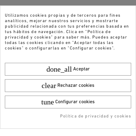
Utilizamos cookies propias y de terceros para fines
analíticos, mejorar nuestros servicios y mostrarte
publicidad relacionada con tus preferencias basada en
tus hábitos de navegación. Clica en "Política de
privacidad y cookies" para saber más. Puedes aceptar
todas las cookies clicando en "Aceptar todas las
cookies" o configurarlas en "Configurar cookies".
done_all
Aceptar
clear
Rechazar cookies
tune
¿Quieres recibir nuestras ofertas y
Configurar cookies
Color:
Talla:
41
novedades?
59,95 €
¡DESCARGA LA APP!
29,99 €
Política de privacidad y cookies
AÑADIR AL CARRITO
AÑADIDO AL CARRITO
-5% DTO + Envío Gratis
ENVIAR
en tu 1ª compra en APP
He leído y acepto la
Política de privacidad