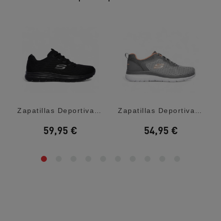
...
Zapatillas Deportivas Skechers Graceful...
Zapatillas Deportivas Skechers Bountiful...
59,95 €
54,95 €