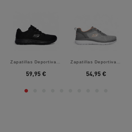
d...
Zapatillas Deportivas Skechers Graceful...
Zapatillas Deportivas Skechers Bountiful...
59,95 €
54,95 €