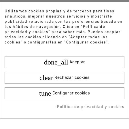
Utilizamos cookies propias y de terceros para fines
analíticos, mejorar nuestros servicios y mostrarte
publicidad relacionada con tus preferencias basada en
tus hábitos de navegación. Clica en "Política de
privacidad y cookies" para saber más. Puedes aceptar
todas las cookies clicando en "Aceptar todas las
cookies" o configurarlas en "Configurar cookies".
done_all
Aceptar
clear
Rechazar cookies
tune
Configurar cookies
Color:
Talla:
40
150,00 €
¡DESCARGA LA APP!
110,49 €
Política de privacidad y cookies
AÑADIR AL CARRITO
AÑADIDO AL CARRITO
-5% DTO + Envío Gratis
¿Quieres recibir nuestras ofertas y
en tu 1ª compra en APP
novedades?