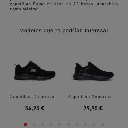
zapatillas Puma en casa en 72 horas laborables
como máximo.
Modelos que te podrían interesar
...
Zapatillas Deportivas Skechers Burns...
Zapatillas Deportivas Skechers Slip-Ins:...
54,95 €
79,95 €