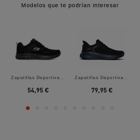
Modelos que te podrían interesar
...
Zapatillas Deportivas Skechers Burns...
Zapatillas Deportivas Skechers Slip-Ins:...
54,95 €
79,95 €