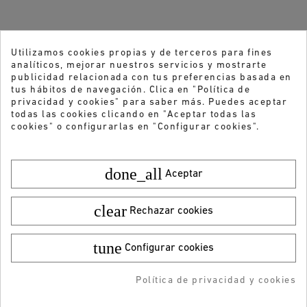
Utilizamos cookies propias y de terceros para fines
analíticos, mejorar nuestros servicios y mostrarte
publicidad relacionada con tus preferencias basada en
tus hábitos de navegación. Clica en "Política de
privacidad y cookies" para saber más. Puedes aceptar
todas las cookies clicando en "Aceptar todas las
cookies" o configurarlas en "Configurar cookies".
done_all
Aceptar
clear
Rechazar cookies
tune
¿Quieres recibir nuestras ofertas y
Configurar cookies
Color:
Talla:
40
novedades?
¡DESCARGA LA APP!
54,95 €
Política de privacidad y cookies
AÑADIR AL CARRITO
AÑADIDO AL CARRITO
-5% DTO + Envío Gratis
ENVIAR
en tu 1ª compra en APP