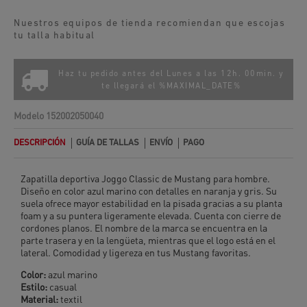
Nuestros equipos de tienda recomiendan que escojas
tu talla habitual
Haz tu pedido antes del Lunes a las 12h. 00min. y
te llegará el
%MAXIMAL_DATE%
Modelo
152002050040
DESCRIPCIÓN
GUÍA DE TALLAS
ENVÍO
PAGO
Zapatilla deportiva Joggo Classic de Mustang para hombre.
Diseño en color azul marino con detalles en naranja y gris. Su
suela ofrece mayor estabilidad en la pisada gracias a su planta
foam y a su puntera ligeramente elevada. Cuenta con cierre de
cordones planos. El nombre de la marca se encuentra en la
parte trasera y en la lengüeta, mientras que el logo está en el
lateral. Comodidad y ligereza en tus Mustang favoritas.
Color:
azul marino
Estilo:
casual
Material:
textil