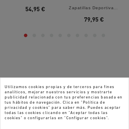
54,95 €
...
Zapatillas Deportivas Skechers Slip-Ins:...
79,95 €
Utilizamos cookies propias y de terceros para fines
analíticos, mejorar nuestros servicios y mostrarte
publicidad relacionada con tus preferencias basada en
tus hábitos de navegación. Clica en "Política de
privacidad y cookies" para saber más. Puedes aceptar
todas las cookies clicando en "Aceptar todas las
cookies" o configurarlas en "Configurar cookies".