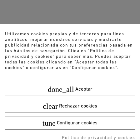
Utilizamos cookies propias y de terceros para fines
analíticos, mejorar nuestros servicios y mostrarte
publicidad relacionada con tus preferencias basada en
tus hábitos de navegación. Clica en "Política de
privacidad y cookies" para saber más. Puedes aceptar
todas las cookies clicando en "Aceptar todas las
cookies" o configurarlas en "Configurar cookies".
done_all
Aceptar
clear
Rechazar cookies
tune
Configurar cookies
Color:
Talla:
40
170,00 €
¡DESCARGA LA APP!
Política de privacidad y cookies
AÑADIR AL CARRITO
RESERVAR
AÑADIDO AL CARRITO
-5% DTO + Envío Gratis