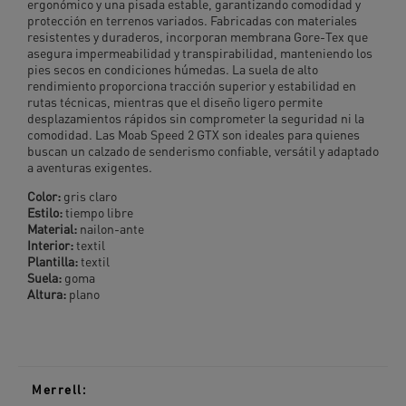
ergonómico y una pisada estable, garantizando comodidad y
protección en terrenos variados. Fabricadas con materiales
resistentes y duraderos, incorporan membrana Gore-Tex que
asegura impermeabilidad y transpirabilidad, manteniendo los
pies secos en condiciones húmedas. La suela de alto
rendimiento proporciona tracción superior y estabilidad en
rutas técnicas, mientras que el diseño ligero permite
desplazamientos rápidos sin comprometer la seguridad ni la
comodidad. Las Moab Speed 2 GTX son ideales para quienes
buscan un calzado de senderismo confiable, versátil y adaptado
a aventuras exigentes.
Color:
gris claro
Estilo:
tiempo libre
Material:
nailon-ante
Interior:
textil
Plantilla:
textil
Suela:
goma
Altura:
plano
Merrell: