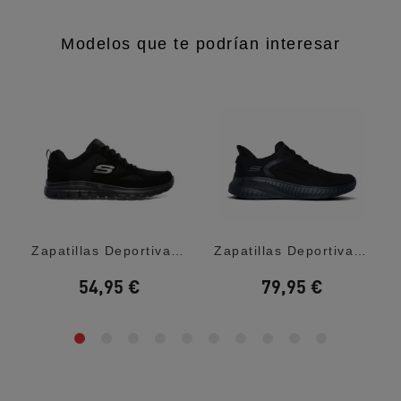
Modelos que te podrían interesar
...
Zapatillas Deportivas Skechers Burns...
Zapatillas Deportivas Skechers Slip-Ins:...
54,95 €
79,95 €