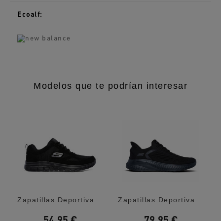
Ecoalf:
Modelos que te podrían interesar
...
Zapatillas Deportivas Skechers Burns...
Zapatillas Deportivas Skechers Slip-Ins:...
54,95 €
79,95 €