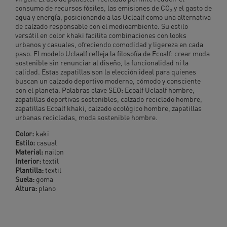
consumo de recursos fósiles, las emisiones de CO₂ y el gasto de
agua y energía, posicionando a las Uclaalf como una alternativa
de calzado responsable con el medioambiente. Su estilo
versátil en color khaki facilita combinaciones con looks
urbanos y casuales, ofreciendo comodidad y ligereza en cada
paso. El modelo Uclaalf refleja la filosofía de Ecoalf: crear moda
sostenible sin renunciar al diseño, la funcionalidad ni la
calidad. Estas zapatillas son la elección ideal para quienes
buscan un calzado deportivo moderno, cómodo y consciente
con el planeta. Palabras clave SEO: Ecoalf Uclaalf hombre,
zapatillas deportivas sostenibles, calzado reciclado hombre,
zapatillas Ecoalf khaki, calzado ecológico hombre, zapatillas
urbanas recicladas, moda sostenible hombre.
Color:
kaki
Estilo:
casual
Material:
nailon
Interior:
textil
Plantilla:
textil
Suela:
goma
Altura:
plano