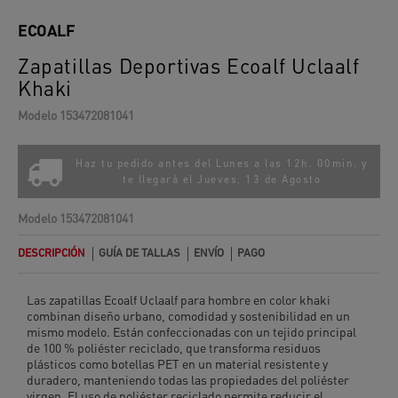
ECOALF
Zapatillas Deportivas Ecoalf Uclaalf
Khaki
Modelo
153472081041
Haz tu pedido antes del Lunes a las 12h. 00min. y
te llegará el
Jueves, 13 de Agosto
Modelo
153472081041
DESCRIPCIÓN
GUÍA DE TALLAS
ENVÍO
PAGO
Las zapatillas Ecoalf Uclaalf para hombre en color khaki
combinan diseño urbano, comodidad y sostenibilidad en un
mismo modelo. Están confeccionadas con un tejido principal
de 100 % poliéster reciclado, que transforma residuos
plásticos como botellas PET en un material resistente y
duradero, manteniendo todas las propiedades del poliéster
virgen. El uso de poliéster reciclado permite reducir el