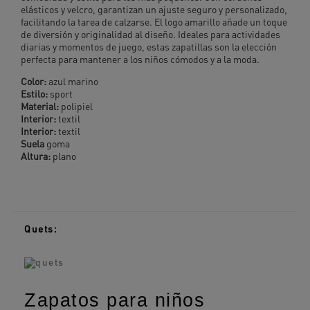
elásticos y velcro, garantizan un ajuste seguro y personalizado,
facilitando la tarea de calzarse. El logo amarillo añade un toque
de diversión y originalidad al diseño. Ideales para actividades
diarias y momentos de juego, estas zapatillas son la elección
perfecta para mantener a los niños cómodos y a la moda.
Color:
azul marino
Estilo:
sport
Material:
polipiel
Interior:
textil
Interior:
textil
Suela
goma
Altura:
plano
Quets:
Zapatos para niños