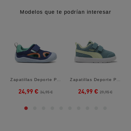
Modelos que te podrían interesar
nce 408 White...
Zapatillas Deporte Puma Kitten Summer V...
Zapatillas Deporte Puma Courtflex Green...
24,99 €
24,99 €
34,95 €
29,95 €