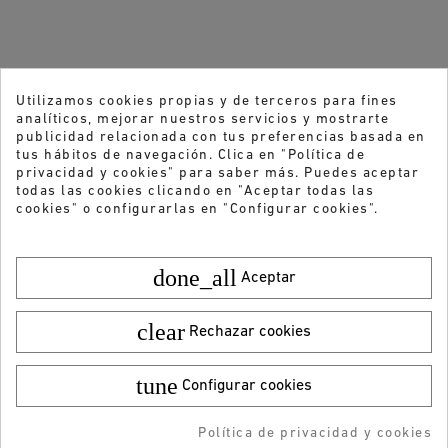
Utilizamos cookies propias y de terceros para fines
analíticos, mejorar nuestros servicios y mostrarte
publicidad relacionada con tus preferencias basada en
tus hábitos de navegación. Clica en "Política de
privacidad y cookies" para saber más. Puedes aceptar
todas las cookies clicando en "Aceptar todas las
cookies" o configurarlas en "Configurar cookies".
done_all
Aceptar
clear
Rechazar cookies
tune
Configurar cookies
Color:
Talla:
27
¿Quieres recibir nuestras ofertas y
39,95 €
¡DESCARGA LA APP!
9,99 €
Política de privacidad y cookies
novedades?
AÑADIR AL CARRITO
RESERVAR
AÑADIDO AL CARRITO
-5% DTO + Envío Gratis