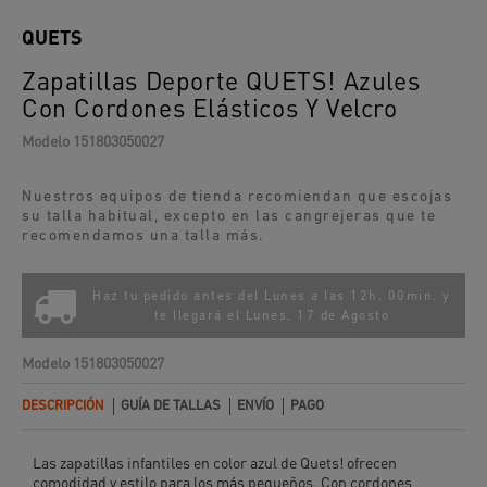
QUETS
Zapatillas Deporte QUETS! Azules
Con Cordones Elásticos Y Velcro
Modelo
151803050027
Nuestros equipos de tienda recomiendan que escojas
su talla habitual, excepto en las
cangrejeras
que te
recomendamos una talla más.
Haz tu pedido antes del Lunes a las 12h. 00min. y
te llegará el
Lunes, 17 de Agosto
Modelo
151803050027
DESCRIPCIÓN
GUÍA DE TALLAS
ENVÍO
PAGO
Las zapatillas infantiles en color azul de Quets! ofrecen
comodidad y estilo para los más pequeños. Con cordones