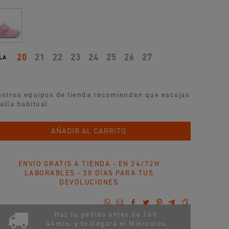
20
21
22
23
24
25
26
27
LA
stros equipos de tienda recomiendan que escojas
talla habitual
AÑADIR AL CARRITO
ENVÍO GRATIS A TIENDA - EN 24/72H
LABORABLES - 30 DÍAS PARA TUS
DEVOLUCIONES
Haz tu pedido antes de 16h.
44min. y te llegará el
Miércoles,