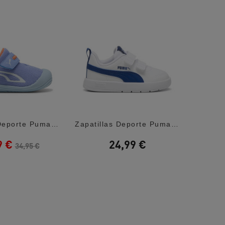
Zapatillas Deporte Puma Kitten Mesh...
Zapatillas Deporte Puma Courtflex Blancas...
9 €
24,99 €
3
34,95 €