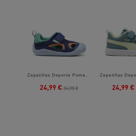
Zapatillas Deporte New Balance 408 White...
Zapatillas Deporte Puma Kitten Summer V...
24,99 €
24,99 €
5 €
34,95 €