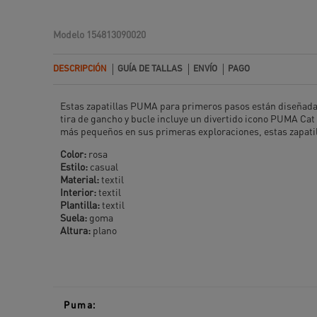
Modelo
154813090020
DESCRIPCIÓN
GUÍA DE TALLAS
ENVÍO
PAGO
Estas zapatillas PUMA para primeros pasos están diseñada
tira de gancho y bucle incluye un divertido icono PUMA Cat 
más pequeños en sus primeras exploraciones, estas zapatill
Color:
rosa
Estilo:
casual
Material:
textil
Interior:
textil
Plantilla:
textil
Suela:
goma
Altura:
plano
Puma: