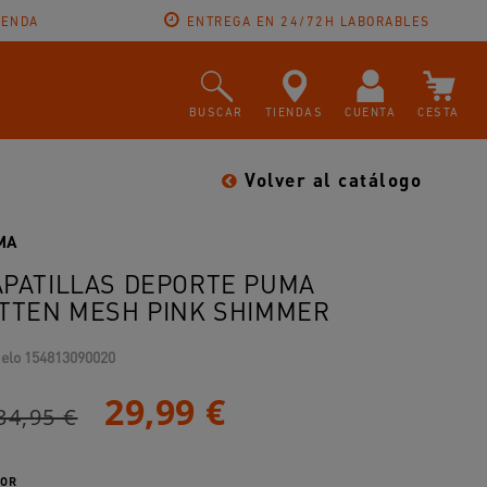
IENDA
ENTREGA EN 24/72H LABORABLES
BUSCAR
TIENDAS
CUENTA
CESTA
Volver al catálogo
MA
APATILLAS DEPORTE PUMA
ITTEN MESH PINK SHIMMER
elo
154813090020
29,99 €
34,95 €
OR