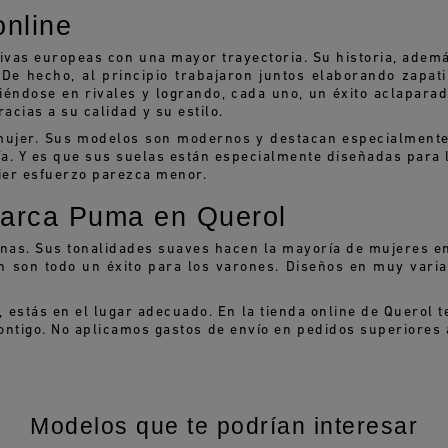
online
vas europeas con una mayor trayectoria. Su historia, ademá
e hecho, al principio trabajaron juntos elaborando zapati
éndose en rivales y logrando, cada uno, un éxito aclaparad
cias a su calidad y su estilo.
mujer. Sus modelos son modernos y destacan especialmente 
ía. Y es que sus suelas están especialmente diseñadas para
uier esfuerzo parezca menor.
 marca Puma en Querol
nas. Sus tonalidades suaves hacen la mayoría de mujeres en
n son todo un éxito para los varones. Diseños en muy varia
, estás en el lugar adecuado. En la tienda online de Querol
tigo. No aplicamos gastos de envío en pedidos superiores a
Modelos que te podrían interesar