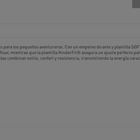
s para los pequeños aventureros. Con un empeine de ante y plantilla SO
fluor, mientras que la plantilla KinderFit® asegura un ajuste perfecto pa
as combinan estilo, confort y resistencia, transmitiendo la energía cara