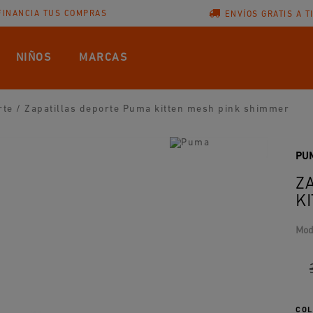
FINANCIA TUS COMPRAS
ENVÍOS GRATIS A T
NIÑOS
MARCAS
rte
/
Zapatillas deporte Puma kitten mesh pink shimmer
PU
Z
K
Mod
COL