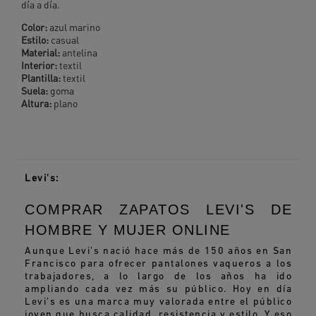
día a día.
Color:
azul marino
Estilo:
casual
Material:
antelina
Interior:
textil
Plantilla:
textil
Suela:
goma
Altura:
plano
Levi's:
COMPRAR ZAPATOS LEVI'S DE
HOMBRE Y MUJER ONLINE
Aunque Levi’s nació hace más de 150 años en San
Francisco para ofrecer pantalones vaqueros a los
trabajadores, a lo largo de los años ha ido
ampliando cada vez más su público. Hoy en día
Levi’s es una marca muy valorada entre el público
joven que busca calidad, resistencia y estilo. Y eso