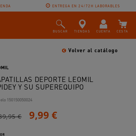
IENDA
ENTREGA EN 24/72H LABORABLES
BUSCAR
TIENDAS
CUENTA
CESTA
Volver al catálogo
OMIL
APATILLAS DEPORTE LEOMIL
PIDEY Y SU SUPEREQUIPO
elo
150150050024
9,99 €
39,95 €
OR