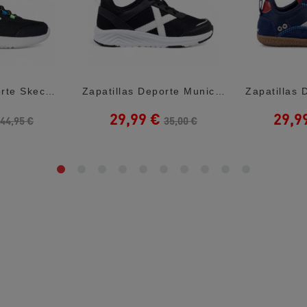
Zapatillas Deporte Skechers Slip-Ins...
Zapatillas Deporte Munich Fun Kid 02...
29,99 €
29,9
44,95 €
35,00 €