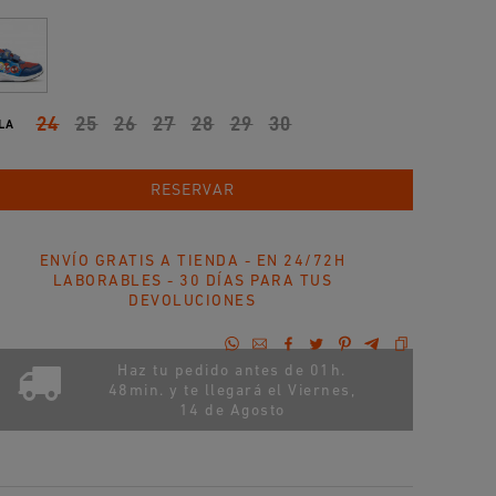
24
25
26
27
28
29
30
LA
AÑADIR AL CARRITO
RESERVAR
ENVÍO GRATIS A TIENDA - EN 24/72H
LABORABLES - 30 DÍAS PARA TUS
DEVOLUCIONES
Haz tu pedido antes de 01h.
48min. y te llegará el
Viernes,
14 de Agosto