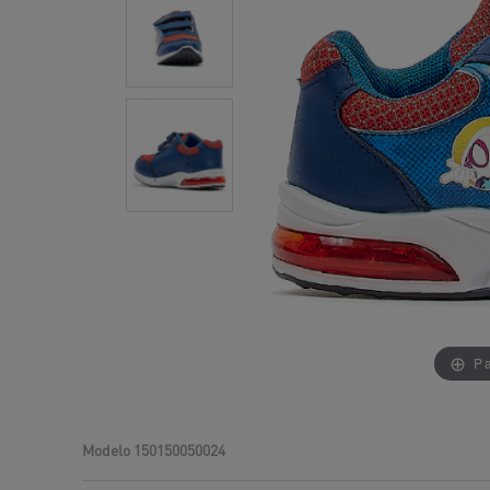
Pa
Modelo
150150050024