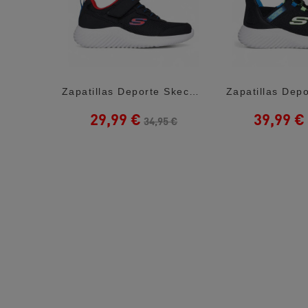
Zapatillas Deporte Quets! Blancas Y Grises...
Zapatillas Deporte Skechers Bounder Negra...
29,99 €
39,99 €
 €
34,95 €