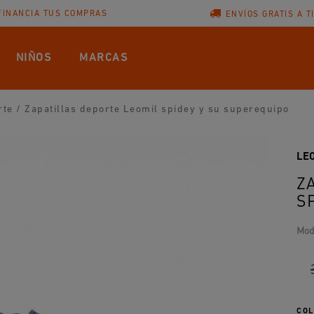
FINANCIA TUS COMPRAS
ENVÍOS GRATIS A T
NIÑOS
MARCAS
rte
/
Zapatillas deporte Leomil spidey y su superequipo
LE
Z
S
Mod
COL