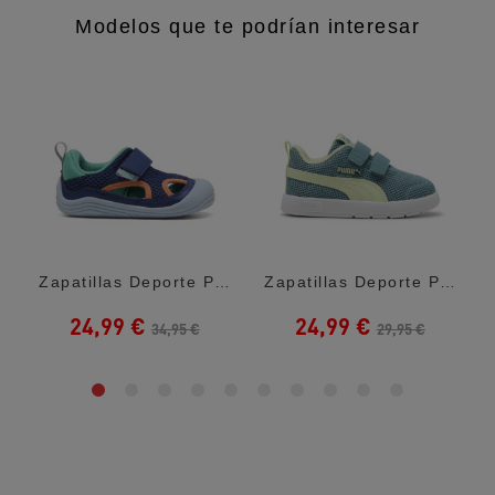
Modelos que te podrían interesar
nce 408 White...
Zapatillas Deporte Puma Kitten Summer V...
Zapatillas Deporte Puma Courtflex Green...
24,99 €
24,99 €
34,95 €
29,95 €