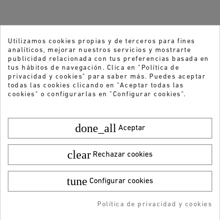
Utilizamos cookies propias y de terceros para fines
analíticos, mejorar nuestros servicios y mostrarte
publicidad relacionada con tus preferencias basada en
tus hábitos de navegación. Clica en "Política de
privacidad y cookies" para saber más. Puedes aceptar
todas las cookies clicando en "Aceptar todas las
cookies" o configurarlas en "Configurar cookies".
done_all
Aceptar
clear
Rechazar cookies
tune
¿Quieres recibir nuestras ofertas y
Configurar cookies
Color:
Talla:
27
novedades?
49,95 €
¡DESCARGA LA APP!
24,99 €
Política de privacidad y cookies
AÑADIR AL CARRITO
AÑADIDO AL CARRITO
-5% DTO + Envío Gratis
ENVIAR
en tu 1ª compra en APP