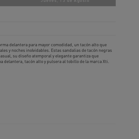
Jueves, 13 de Agosto
aforma delantera para mayor comodidad, un tacón alto que
iales y noches inolvidables. Estas sandalias de tacón negras
asual, su diseño atemporal y elegante garantiza que
 delantera, tacón alto y pulsera al tobillo de la marca Xti.