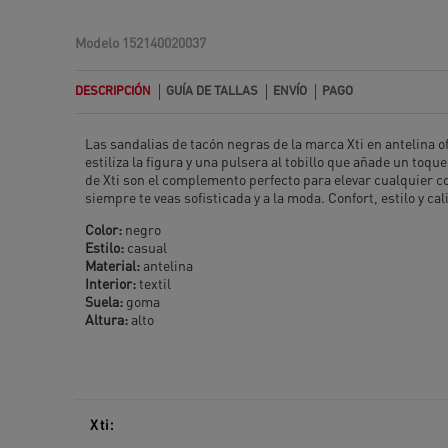
Modelo
152140020037
DESCRIPCIÓN
GUÍA DE TALLAS
ENVÍO
PAGO
Las sandalias de tacón negras de la marca Xti en antelina 
estiliza la figura y una pulsera al tobillo que añade un to
de Xti son el complemento perfecto para elevar cualquier c
siempre te veas sofisticada y a la moda. Confort, estilo y ca
Color:
negro
Estilo:
casual
Material:
antelina
Interior:
textil
Suela:
goma
Altura:
alto
Xti: