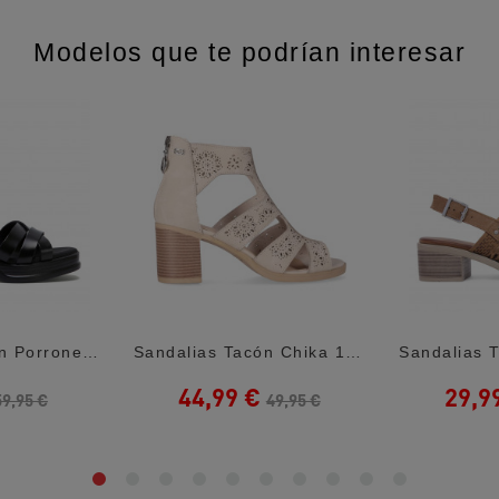
Modelos que te podrían interesar
Sandalias Tacón Porronet De Piel Negras...
Sandalias Tacón Chika 10 Rosalinda 07...
44,99 €
29,9
59,95 €
49,95 €