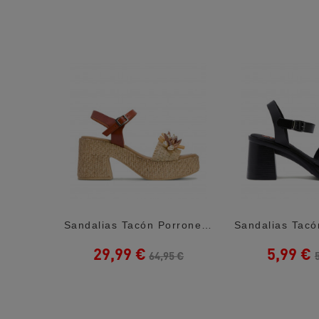
Sandalias Tacón Refresh Negras De Pala Y...
Sandalias Tacón Porronet Julian Con Tacón...
29,99 €
5,99 €
5 €
64,95 €