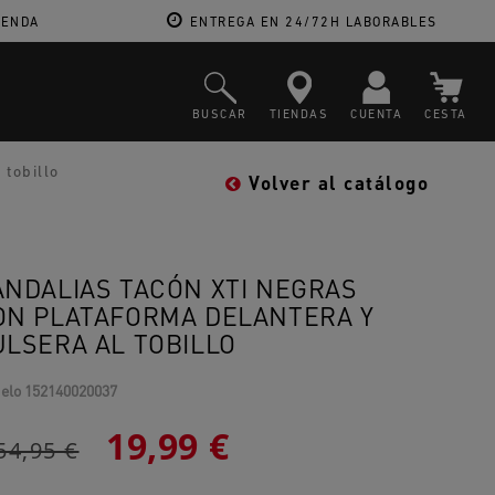
IENDA
ENTREGA EN 24/72H LABORABLES
BUSCAR
TIENDAS
CUENTA
CESTA
 tobillo
Volver al catálogo
ANDALIAS TACÓN XTI NEGRAS
ON PLATAFORMA DELANTERA Y
ULSERA AL TOBILLO
elo
152140020037
19,99 €
54,95 €