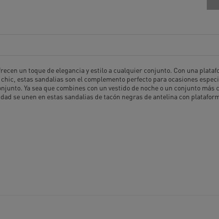
ofrecen un toque de elegancia y estilo a cualquier conjunto. Con una plat
que chic, estas sandalias son el complemento perfecto para ocasiones espec
onjunto. Ya sea que combines con un vestido de noche o un conjunto más c
lidad se unen en estas sandalias de tacón negras de antelina con plataforma