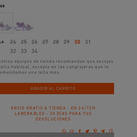
OR
24
25
26
27
28
29
30
31
LA
32
33
34
stros equipos de tienda recomiendan que escojas
talla habitual, excepto en las
cangrejeras
que te
omendamos una talla más.
AÑADIR AL CARRITO
ENVÍO GRATIS A TIENDA - EN 24/72H
LABORABLES - 30 DÍAS PARA TUS
DEVOLUCIONES