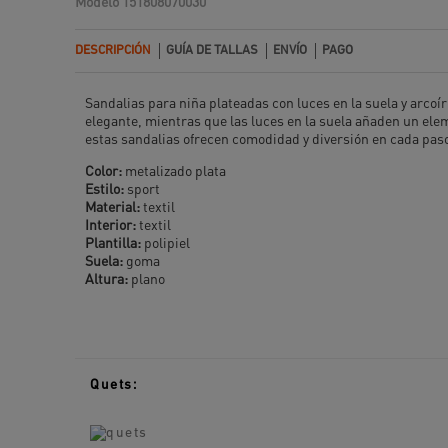
Modelo
151808070030
DESCRIPCIÓN
GUÍA DE TALLAS
ENVÍO
PAGO
Sandalias para niña plateadas con luces en la suela y arcoír
elegante, mientras que las luces en la suela añaden un elemen
estas sandalias ofrecen comodidad y diversión en cada pas
Color:
metalizado plata
Estilo:
sport
Material:
textil
Interior:
textil
Plantilla:
polipiel
Suela:
goma
Altura:
plano
Quets: