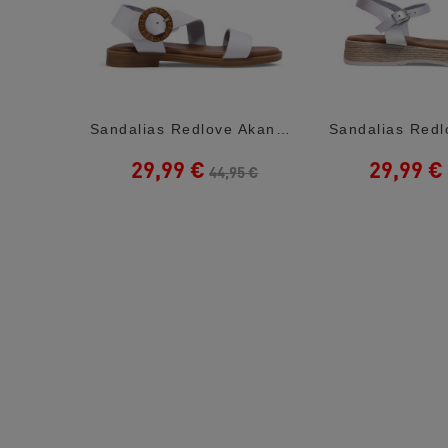
Sandalias Chicco Fecola Multicolor Con...
Sandalias Redlove Akane Blancas Con...
29,99 €
29,99 €
5 €
44,95 €