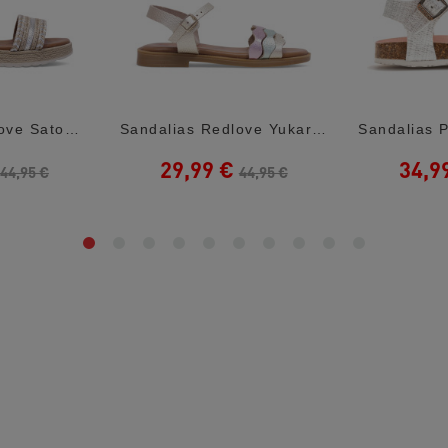
Sandalias Redlove Satomi Metalizadas Con...
Sandalias Redlove Yukari Metalizadas Con...
29,99 €
34,9
44,95 €
44,95 €