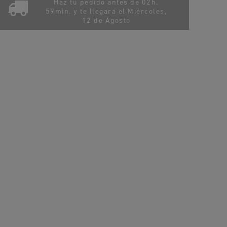
Haz tu pedido antes de 02h.
59min. y te llegará el
Miércoles,
12 de Agosto