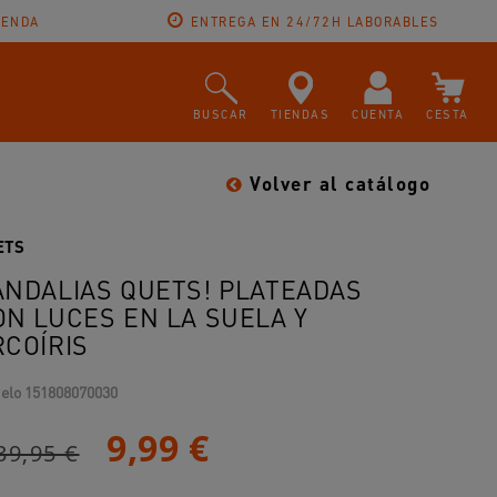
IENDA
ENTREGA EN 24/72H LABORABLES
BUSCAR
TIENDAS
CUENTA
CESTA
Volver al catálogo
ETS
ANDALIAS QUETS! PLATEADAS
ON LUCES EN LA SUELA Y
RCOÍRIS
elo
151808070030
9,99 €
39,95 €