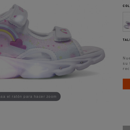
COL
TAL
Nue
su 
rec
AÑADIDO AL CARRITO
sa el ratón para hacer zoom