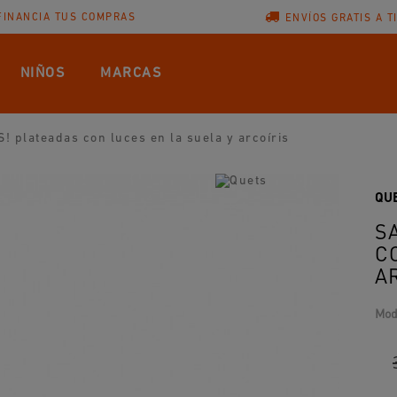
FINANCIA TUS COMPRAS
ENVÍOS GRATIS A T
NIÑOS
MARCAS
! plateadas con luces en la suela y arcoíris
QU
S
C
A
Mod