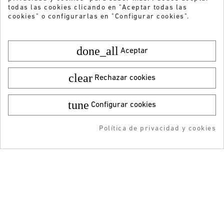
todas las cookies clicando en "Aceptar todas las
cookies" o configurarlas en "Configurar cookies".
done_all
Aceptar
clear
Rechazar cookies
tune
Configurar cookies
Color:
Talla:
25
27,95 €
¡DESCARGA LA APP!
¿Quieres recibir nuestras ofertas y
9,99 €
Política de privacidad y cookies
AÑADIR AL CARRITO
RESERVAR
AÑADIDO AL CARRITO
-5% DTO + Envío Gratis
novedades?
en tu 1ª compra en APP
ENVIAR
He leído y acepto la
Política de privacidad
ATENCIÓN AL CLIENTE