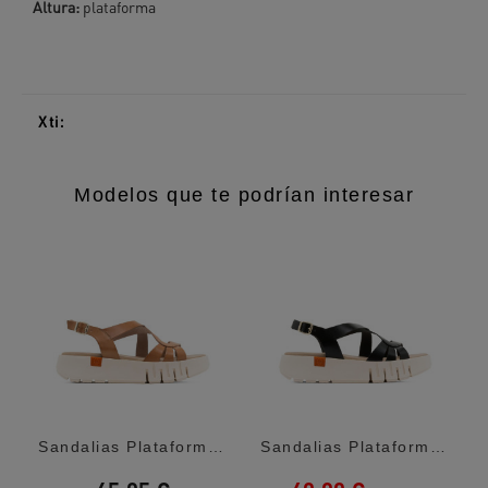
Altura:
plataforma
Xti:
Modelos que te podrían interesar
..
Sandalias Plataformas Porronet Débora...
Sandalias Plataformas Porronet Débora...