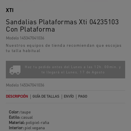
XTI
Sandalias Plataformas Xti 04235103
Con Plataforma
Modelo
145347041036
Nuestros equipos de tienda recomiendan que escojas
tu talla habitual
Haz tu pedido antes del Lunes a las 12h. 00min. y
te llegará el
Lunes, 17 de Agosto
Modelo
145347041036
DESCRIPCIÓN
GUÍA DE TALLAS
ENVÍO
PAGO
Color:
taupe
Estilo:
casual
Material:
polipiel-rafia
Interior:
piel vegana