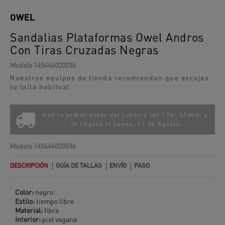
OWEL
Sandalias Plataformas Owel Andros
Con Tiras Cruzadas Negras
Modelo
145446020036
Nuestros equipos de tienda recomiendan que escojas
tu talla habitual
Haz tu pedido antes del Lunes a las 12h. 00min. y
te llegará el
Lunes, 17 de Agosto
Modelo
145446020036
DESCRIPCIÓN
GUÍA DE TALLAS
ENVÍO
PAGO
Color:
negro
Estilo:
tiempo libre
Material:
fibra
Interior:
piel vegana