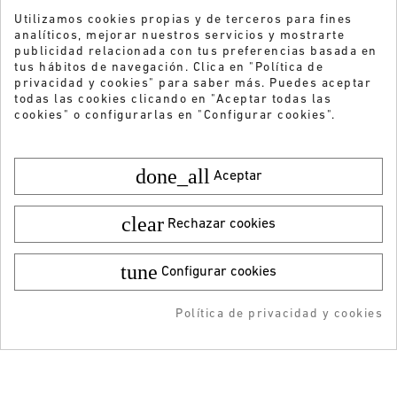
Utilizamos cookies propias y de terceros para fines
analíticos, mejorar nuestros servicios y mostrarte
publicidad relacionada con tus preferencias basada en
tus hábitos de navegación. Clica en "Política de
privacidad y cookies" para saber más. Puedes aceptar
todas las cookies clicando en "Aceptar todas las
cookies" o configurarlas en "Configurar cookies".
done_all
Aceptar
clear
Rechazar cookies
tune
Configurar cookies
¿Quieres recibir nuestras ofertas y
Color:
Talla:
36
novedades?
64,95 €
¡DESCARGA LA APP!
30,00 €
Política de privacidad y cookies
AÑADIR AL CARRITO
RESERVAR
AÑADIDO AL CARRITO
-5% DTO + Envío Gratis
ENVIAR
en tu 1ª compra en APP
He leído y acepto la
Política de privacidad