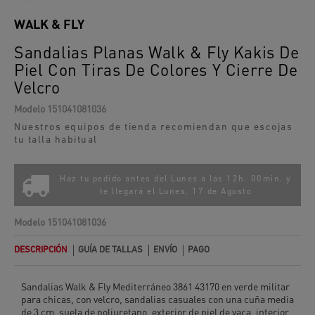
WALK & FLY
Sandalias Planas Walk & Fly Kakis De
Piel Con Tiras De Colores Y Cierre De
Velcro
Modelo
151041081036
Nuestros equipos de tienda recomiendan que escojas
tu talla habitual
Haz tu pedido antes del Lunes a las 12h. 00min. y
te llegará el
Lunes, 17 de Agosto
Modelo
151041081036
DESCRIPCIÓN
GUÍA DE TALLAS
ENVÍO
PAGO
Sandalias Walk & Fly Mediterráneo 3861 43170 en verde militar
para chicas, con velcro, sandalias casuales con una cuña media
de 3 cm, suela de poliuretano, exterior de piel de vaca, interior