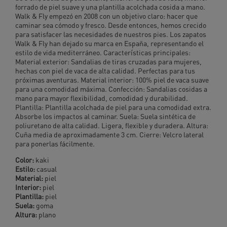
forrado de piel suave y una plantilla acolchada cosida a mano.
Walk & Fly empezó en 2008 con un objetivo claro: hacer que
caminar sea cómodo y fresco. Desde entonces, hemos crecido
para satisfacer las necesidades de nuestros pies. Los zapatos
Walk & Fly han dejado su marca en España, representando el
estilo de vida mediterráneo. Características principales:
Material exterior: Sandalias de tiras cruzadas para mujeres,
hechas con piel de vaca de alta calidad. Perfectas para tus
próximas aventuras. Material interior: 100% piel de vaca suave
para una comodidad máxima. Confección: Sandalias cosidas a
mano para mayor flexibilidad, comodidad y durabilidad.
Plantilla: Plantilla acolchada de piel para una comodidad extra.
Absorbe los impactos al caminar. Suela: Suela sintética de
poliuretano de alta calidad. Ligera, flexible y duradera. Altura:
Cuña media de aproximadamente 3 cm. Cierre: Velcro lateral
para ponerlas fácilmente.
Color:
kaki
Estilo:
casual
Material:
piel
Interior:
piel
Plantilla:
piel
Suela:
goma
Altura:
plano