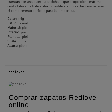
cuentan con una plantilla acolchada que proporciona máximo
confort durante todo el día. Su estilo atemporal las convierte en
el complemento perfecto para la temporada.
Color:
beig
Estilo:
casual
Material:
piel
Interior:
piel
Plantilla:
piel
Suela:
goma
Altura:
plano
redlove:
Comprar zapatos Redlove
online