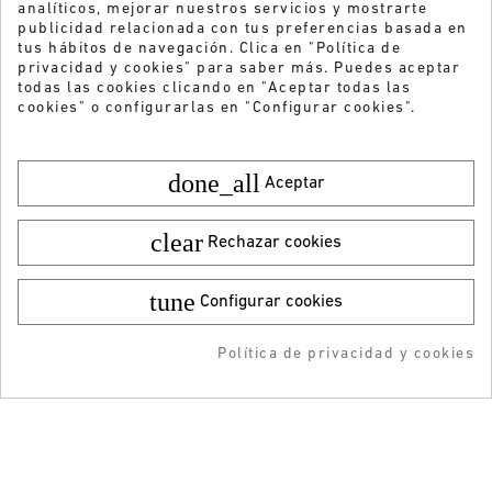
analíticos, mejorar nuestros servicios y mostrarte
publicidad relacionada con tus preferencias basada en
tus hábitos de navegación. Clica en "Política de
privacidad y cookies" para saber más. Puedes aceptar
todas las cookies clicando en "Aceptar todas las
cookies" o configurarlas en "Configurar cookies".
done_all
Aceptar
clear
Rechazar cookies
tune
Configurar cookies
Color:
Talla:
41
¿Quieres recibir nuestras ofertas y
novedades?
39,95 €
¡DESCARGA LA APP!
29,99 €
Política de privacidad y cookies
AÑADIR AL CARRITO
AÑADIDO AL CARRITO
-5% DTO + Envío Gratis
ENVIAR
en tu 1ª compra en APP
He leído y acepto la
Política de privacidad
ATENCIÓN AL CLIENTE