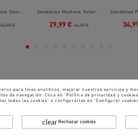
Sandalias Redlove Satomi Metalizadas Con...
Sandalias Redlove Yukari Metalizadas Con...
29,99 €
34,9
44,95 €
44,95 €
ceros para fines analíticos, mejorar nuestros servicios y mo
tos de navegación. Clica en "Política de privacidad y cooki
tar todas las cookies" o configurarlas en "Configurar cookies
clear
Rechazar cookies