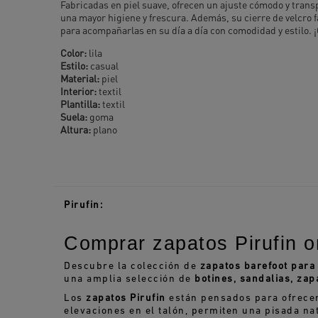
Fabricadas en piel suave, ofrecen un ajuste cómodo y transp
una mayor higiene y frescura. Además, su cierre de velcro f
para acompañarlas en su día a día con comodidad y estilo. 
Color:
lila
Estilo:
casual
Material:
piel
Interior:
textil
Plantilla:
textil
Suela:
goma
Altura:
plano
Pirufin:
Comprar zapatos Pirufin o
Descubre la colección de
zapatos barefoot para
una amplia selección de
botines, sandalias, zap
Los
zapatos Pirufin
están pensados para ofrece
elevaciones en el talón, permiten una pisada nat