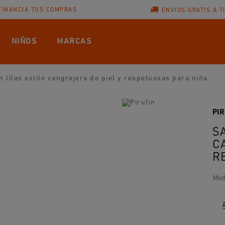
FINANCIA TUS COMPRAS
ENVÍOS GRATIS A T
NIÑOS
MARCAS
n lilas estilo cangrejera de piel y respetuosas para niña
PI
S
C
R
Mod