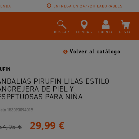
IENDA
ENTREGA EN 24/72H LABORABLES
BUSCAR
TIENDAS
CUENTA
CESTA
Volver al catálogo
RUFIN
ANDALIAS PIRUFIN LILAS ESTILO
ANGREJERA DE PIEL Y
ESPETUOSAS PARA NIÑA
elo
153093094019
29,99 €
54,95 €