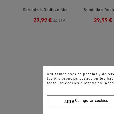
Sandalias Chicco Fecola Multicolor Con...
Sandalias Redlove Akane Blancas Con...
29,99 €
29,99 €
5 €
44,95 €
Utilizamos cookies propias y de ter
tus preferencias basada en tus hábi
todas las cookies clicando en "Acep
tune
Configurar cookies