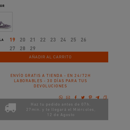
OR
19
20
21
22
23
24
25
26
LA
27
28
29
AÑADIR AL CARRITO
ENVÍO GRATIS A TIENDA - EN 24/72H
LABORABLES - 30 DÍAS PARA TUS
DEVOLUCIONES
Haz tu pedido antes de 07h.
27min. y te llegará el
Miércoles,
12 de Agosto