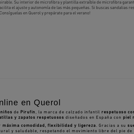
irable. Su interior de microfibra y plantilla extraíble de microfibra gar
acilita el ajuste y autonomía de las más pequeñas. Si buscas sandalias re
¡Consíguelas en Querol y prepárate para el verano!
nline en Querol
 niños
de
Pirufin
, la marca de calzado infantil
respetuoso con
atillas y zapatos respetuosos
diseñados en España con
piel 
r
máxima comodidad, flexibilidad y ligereza
. Gracias a su
sue
ural y saludable, respetando el movimiento libre del pie de 