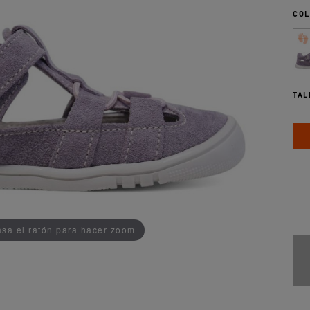
COL
TAL
AÑADIDO AL CARRITO
sa el ratón para hacer zoom