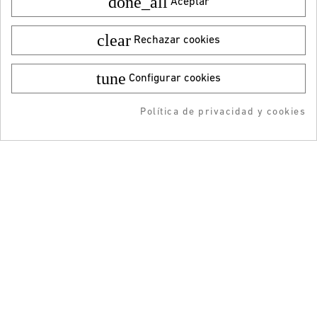
done_all
Aceptar
clear
Rechazar cookies
tune
Configurar cookies
Color:
Talla:
30
¿Quieres recibir nuestras ofertas y
44,95 €
¡DESCARGA LA APP!
novedades?
9,99 €
Política de privacidad y cookies
AÑADIR AL CARRITO
RESERVAR
AÑADIDO AL CARRITO
-5% DTO + Envío Gratis
en tu 1ª compra en APP
ENVIAR
He leído y acepto la
Política de privacidad
ATENCIÓN AL CLIENTE
INFORMACIÓN
GUÍA DE COMPRA
TIENDAS