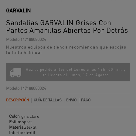
GARVALIN
Sandalias GARVALIN Grises Con
Partes Amarillas Abiertas Por Detrás
Modelo
147188080024
Nuestros equipos de tienda recomiendan que escojas
tu talla habitual
Haz tu pedido antes del Lunes a las 12h. 00min. y
te llegará el
Lunes, 17 de Agosto
Modelo
147188080024
DESCRIPCIÓN
GUÍA DE TALLAS
ENVÍO
PAGO
Color:
gris claro
Estilo:
sport
Material:
textil
Interior:
textil