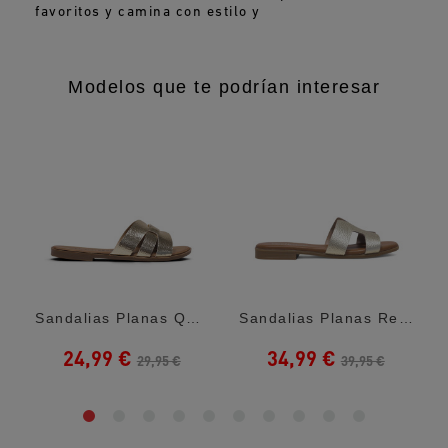
favoritos y camina con estilo y
Modelos que te podrían interesar
on Anillos...
Sandalias Planas Querol Doradas...
Sandalias Planas Redlove Hina Doradas Con...
24,99 €
34,99 €
29,95 €
39,95 €