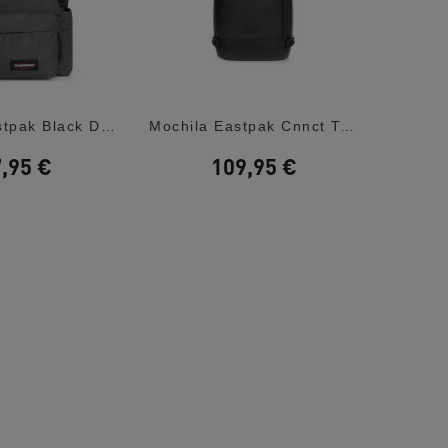
Mochila Eastpak Black Denim Day Office
Mochila Eastpak Cnnct Top Black Tecum M
,95 €
109,95 €