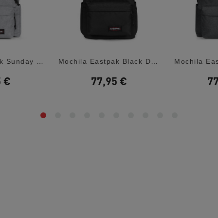
Mochila Eastpak Sunday Grey Day Pak'r Unisex
Mochila Eastpak Black Day Office
5 €
77,95 €
77