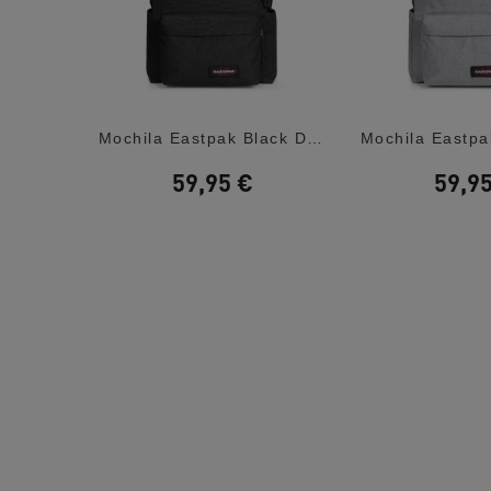
Mochila Kapten & Son Oslo All Black
Mochila Eastpak Black Day Pak'r
59,95 €
59,9