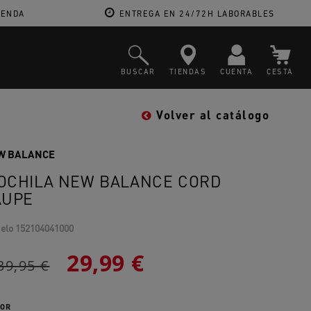
IENDA
ENTREGA EN 24/72H LABORABLES
BUSCAR
TIENDAS
CUENTA
CESTA
Volver al catálogo
W BALANCE
OCHILA NEW BALANCE CORD
AUPE
elo
152104041000
29,99 €
39,95 €
OR