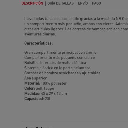
DESCRIPCIÓN
GUÍA DE TALLAS
ENVÍO
PAGO
Lleva todas tus cosas con estilo gracias a la mochila NB C
un compartimento más pequeño, ambos con cierre. Además, in
otros artículos ligeros. Las correas de hombro son acolcha
aventuras diarias.
Características:
Gran compartimento principal con cierre
Compartimento más pequeño con cierre
Bolsillos laterales de malla elástica
Sistema elástico en la parte delantera
Correas de hombro acolchadas y ajustables
Asa superior
Material
: 100% poliéster
Color
: Soft Taupe
Medidas
: 43 x 29 x 13 cm
Capacidad
: 20L