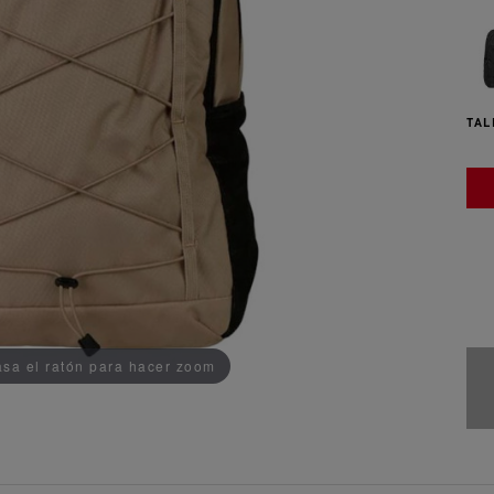
TAL
AÑADIDO AL CARRITO
sa el ratón para hacer zoom