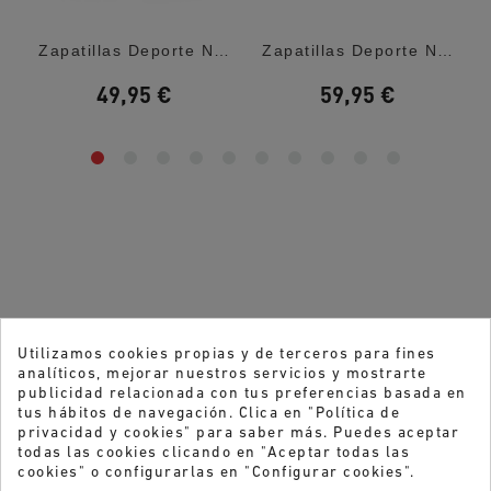
oldcrown:...
Zapatillas Deporte New Balance 520 Lace...
Zapatillas Deporte New Balance 408 White...
49,95 €
59,95 €
Utilizamos cookies propias y de terceros para fines
analíticos, mejorar nuestros servicios y mostrarte
publicidad relacionada con tus preferencias basada en
tus hábitos de navegación. Clica en "Política de
privacidad y cookies" para saber más. Puedes aceptar
todas las cookies clicando en "Aceptar todas las
cookies" o configurarlas en "Configurar cookies".