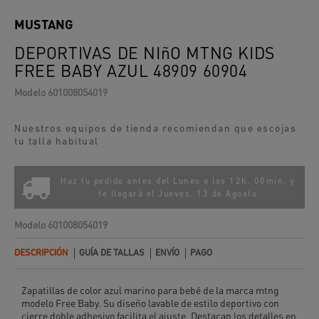
MUSTANG
DEPORTIVAS DE NIñO MTNG KIDS
FREE BABY AZUL 48909 60904
Modelo
601008054019
Nuestros equipos de tienda recomiendan que escojas
tu talla habitual
Haz tu pedido antes del Lunes a las 12h. 00min. y
te llegará el
Jueves, 13 de Agosto
Modelo
601008054019
DESCRIPCIÓN
GUÍA DE TALLAS
ENVÍO
PAGO
Zapatillas de color azul marino para bebé de la marca mtng
modelo Free Baby. Su diseño lavable de estilo deportivo con
cierre doble adhesivo facilita el ajuste. Destacan los detalles en