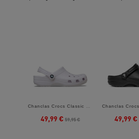
Chanclas Ipanema Beige Anatomica Tan Fem
Chanclas Crocs Classic U Grape Ice Mujer
49,99 €
49,99 €
59,95 €