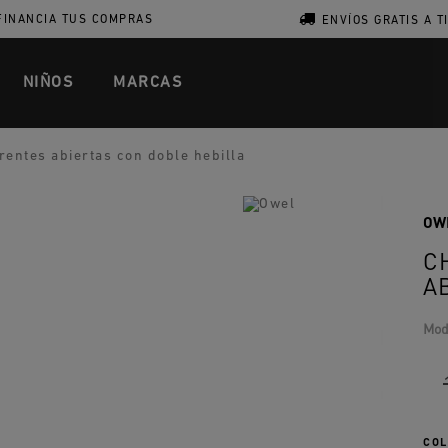
FINANCIA TUS COMPRAS
ENVÍOS GRATIS A T
NIÑOS
MARCAS
entes abiertas con doble hebilla
OW
C
A
Mod
COL