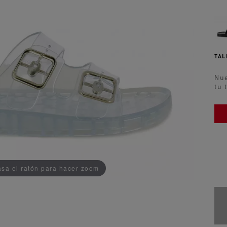
TAL
Nue
tu 
AÑADIDO AL CARRITO
sa el ratón para hacer zoom