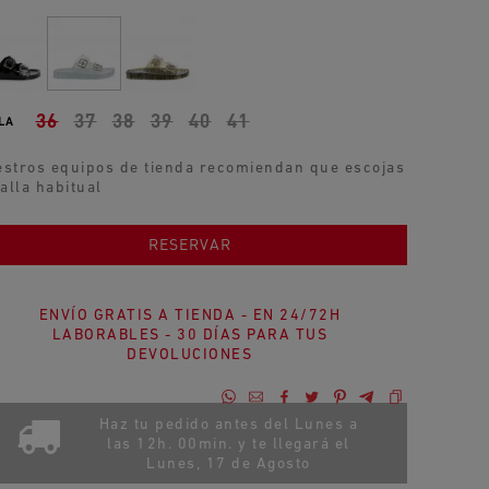
36
37
38
39
40
41
LA
stros equipos de tienda recomiendan que escojas
talla habitual
AÑADIR AL CARRITO
RESERVAR
ENVÍO GRATIS A TIENDA - EN 24/72H
LABORABLES - 30 DÍAS PARA TUS
DEVOLUCIONES
Haz tu pedido antes del Lunes a
las 12h. 00min. y te llegará el
Lunes, 17 de Agosto