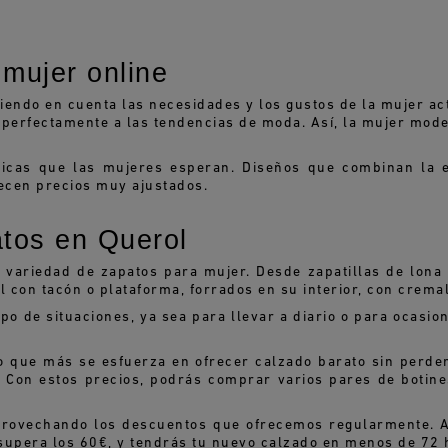
mujer online
iendo en cuenta las necesidades y los gustos de la mujer ac
 perfectamente a las tendencias de moda. Así, la mujer mod
ticas que las mujeres esperan. Diseños que combinan la e
recen precios muy ajustados.
tos en Querol
ariedad de zapatos para mujer. Desde zapatillas de lona y 
 con tacón o plataforma, forrados en su interior, con cremal
po de situaciones, ya sea para llevar a diario o para ocasio
 que más se esfuerza en ofrecer calzado barato sin perder
 Con estos precios, podrás comprar varios pares de botines
rovechando los descuentos que ofrecemos regularmente. A
 supera los 60€, y tendrás tu nuevo calzado en menos de 72 