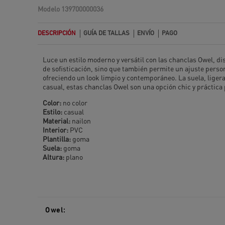
Modelo
139700000036
DESCRIPCIÓN
GUÍA DE TALLAS
ENVÍO
PAGO
Luce un estilo moderno y versátil con las chanclas Owel, d
de sofisticación, sino que también permite un ajuste pers
ofreciendo un look limpio y contemporáneo. La suela, ligera 
casual, estas chanclas Owel son una opción chic y práctica 
Color:
no color
Estilo:
casual
Material:
nailon
Interior:
PVC
Plantilla:
goma
Suela:
goma
Altura:
plano
Owel: