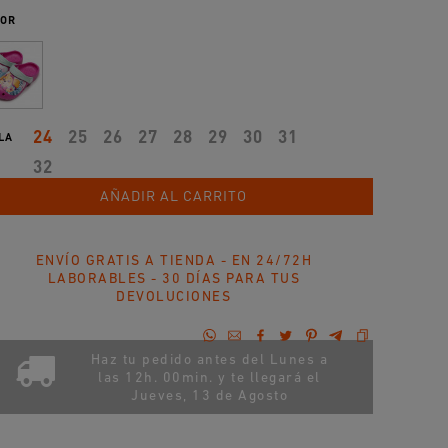
OR
24
25
26
27
28
29
30
31
LA
32
AÑADIR AL CARRITO
ENVÍO GRATIS A TIENDA - EN 24/72H
LABORABLES - 30 DÍAS PARA TUS
DEVOLUCIONES
Haz tu pedido antes del Lunes a
las 12h. 00min. y te llegará el
Jueves, 13 de Agosto