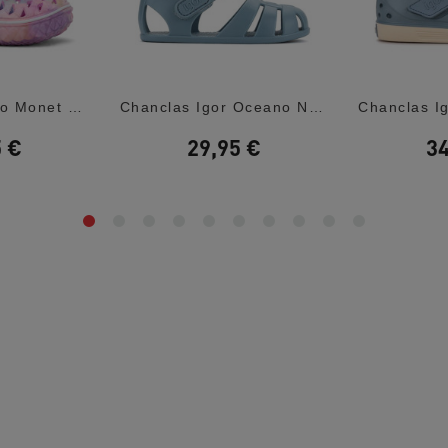
Chanclas Chicco Monet Efecto Tie Dye
Chanclas Igor Oceano Nemo Solid Barefoot
5 €
29,95 €
34