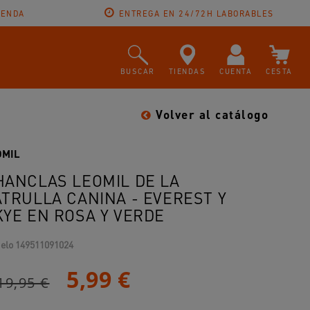
IENDA
ENTREGA EN 24/72H LABORABLES
BUSCAR
TIENDAS
CUENTA
CESTA
Volver al catálogo
OMIL
HANCLAS LEOMIL DE LA
ATRULLA CANINA - EVEREST Y
KYE EN ROSA Y VERDE
elo
149511091024
5,99 €
19,95 €