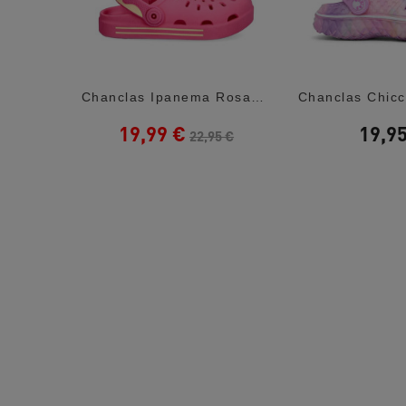
Chanclas Ipanema Rosas Anatomic Colors
Chanclas Ipanema Rosas Con Detalles...
19,99 €
19,9
22,95 €