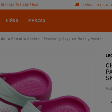
FINANCIA TUS COMPRAS
ENVÍOS GRATIS A T
NIÑOS
MARCAS
de la Patrulla Canina - Everest y Skye en Rosa y Verde
LE
C
P
S
Mod