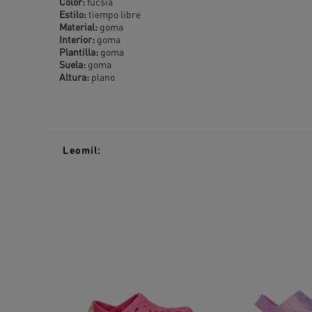
Color:
fucsia
Estilo:
tiempo libre
Material:
goma
Interior:
goma
Plantilla:
goma
Suela:
goma
Altura:
plano
Leomil: