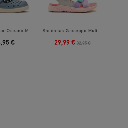
Chanclas Igor Oceano Malibú Barefoot
Sandalias Gioseppo Multicolor Estilo...
,95 €
29,99 €
32,95 €