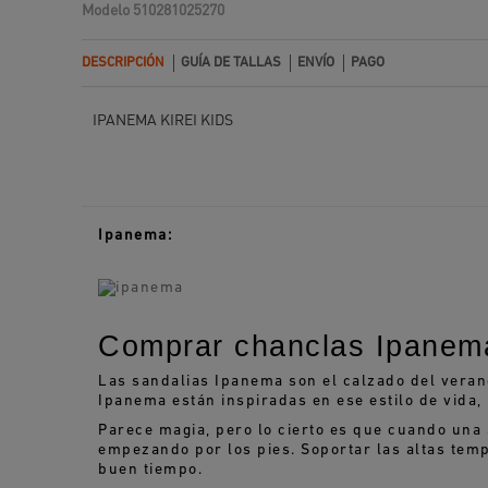
Modelo
510281025270
DESCRIPCIÓN
GUÍA DE TALLAS
ENVÍO
PAGO
IPANEMA KIREI KIDS
Ipanema:
Comprar chanclas Ipanema
Las sandalias Ipanema son el calzado del verano
Ipanema están inspiradas en ese estilo de vida,
Parece magia, pero lo cierto es que cuando una 
empezando por los pies. Soportar las altas tem
buen tiempo.