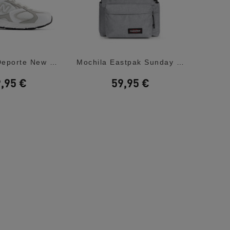
Zapatillas Deporte New Balance 408 White...
Mochila Eastpak Sunday Grey Day Pak'r Unisex
,95 €
59,95 €