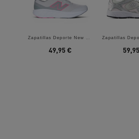
Zapatillas Deporte Skechers Jgoldcrown:...
Zapatillas Deporte New Balance 520 Lace...
49,95 €
59,9