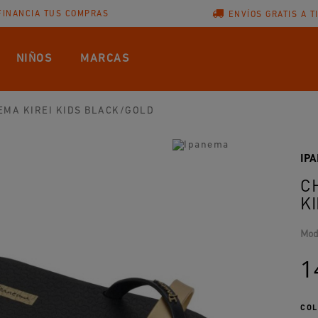
FINANCIA TUS COMPRAS
ENVÍOS GRATIS A T
NIÑOS
MARCAS
EMA KIREI KIDS BLACK/GOLD
IP
C
K
Mod
1
COL