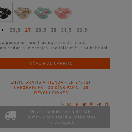
25,5
27
28,5
30
31,5
33,5
LA
za pequeño, nuestros equipos de tienda
omiendan que escojas una talla más a la habitual
AÑADIR AL CARRITO
ENVÍO GRATIS A TIENDA - EN 24/72H
LABORABLES - 30 DÍAS PARA TUS
DEVOLUCIONES
Haz tu pedido antes de 04h.
04min. y te llegará el
Miércoles,
12 de Agosto