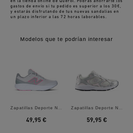
en la tienda online de Querol. Podrás ahorrarte los
gastos de envío si tu pedido es superior a los 30€,
y estarás disfrutando de tus nuevas sandalias en
un plazo inferior a las 72 horas laborables.
Modelos que te podrían interesar
oldcrown:...
Zapatillas Deporte New Balance 520 Lace...
Zapatillas Deporte New Balance 408 White...
49,95 €
59,95 €