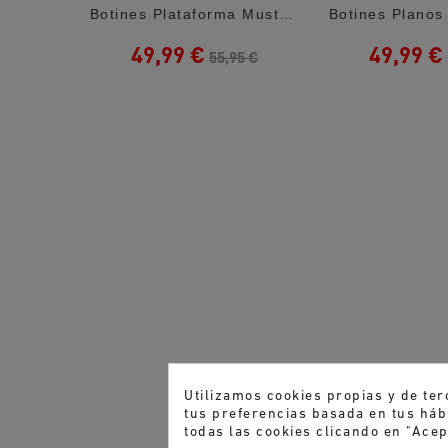
Botines Plataforma Mustang Nivia Negros...
Botines Plataforma Mustang Stormy High Con...
49,99 €
49,99 €
5 €
55,95 €
Utilizamos cookies propias y de ter
tus preferencias basada en tus hábi
todas las cookies clicando en "Acep