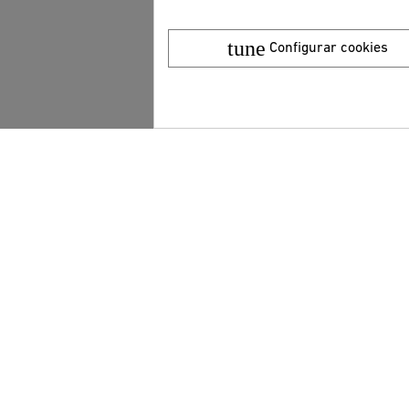
tune
Configurar cookies
ATENCIÓN AL CLIENTE
INFORMACIÓN
G
Quiénes somos
A