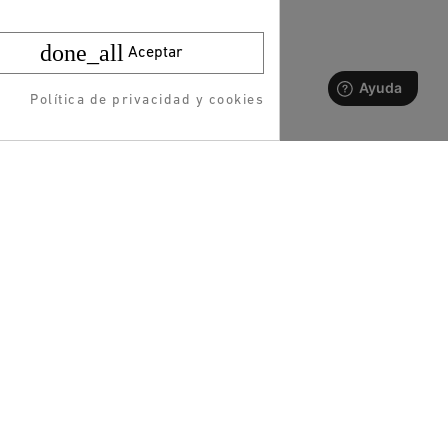
done_all
Aceptar
Política de privacidad y cookies
1
ESP
CAT
O
REDES SOCIALES
DESCARGAR APP
5% de DTO.
+ ENVÍO GRATIS