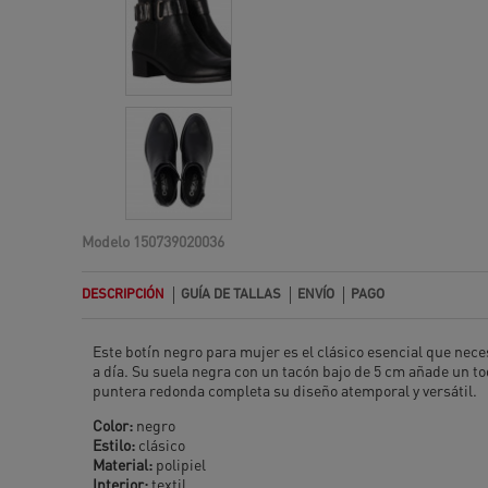
Modelo
150739020036
DESCRIPCIÓN
GUÍA DE TALLAS
ENVÍO
PAGO
Este botín negro para mujer es el clásico esencial que necesi
a día. Su suela negra con un tacón bajo de 5 cm añade un to
puntera redonda completa su diseño atemporal y versátil.
Color:
negro
Estilo:
clásico
Material:
polipiel
Interior:
textil