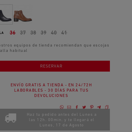
36
37
38
39
40
41
LA
stros equipos de tienda recomiendan que escojas
talla habitual
AÑADIR AL CARRITO
RESERVAR
ENVÍO GRATIS A TIENDA - EN 24/72H
LABORABLES - 30 DÍAS PARA TUS
DEVOLUCIONES
Haz tu pedido antes del Lunes a
las 12h. 00min. y te llegará el
Lunes, 17 de Agosto