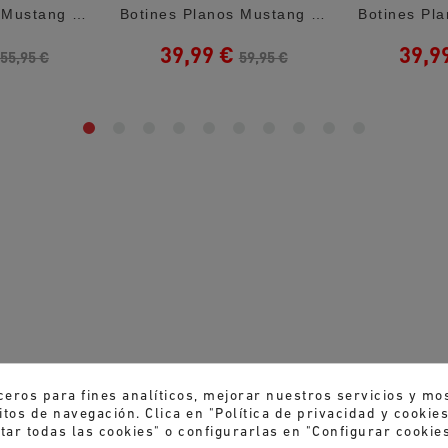
Botines Planos Mustang Storm Low Negras De...
Botines Planos Mustang Campa Negras Con...
39,99 €
39,9
55,95 €
59,95 €
ceros para fines analíticos, mejorar nuestros servicios y mo
tos de navegación. Clica en "Política de privacidad y cooki
tar todas las cookies" o configurarlas en "Configurar cookies