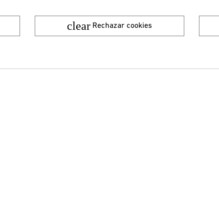
clear
Rechazar cookies
¿Quieres recibir nuestras ofertas y novedades?
ENVIAR
He leído y acepto la
Política de privacidad
UÍA DE COMPRA
TIENDAS
FORMAS DE PAG
ntes de comprar
Nuestras tiendas