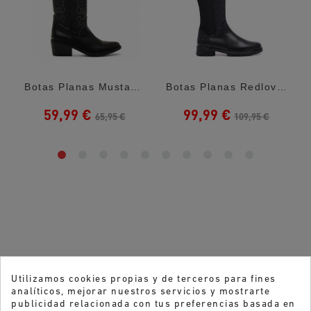
ula Moka
Botas Planas Mustang Tanubis Negras Estilo...
Botas Planas Redlove Selene Negras Con...
59,99 €
99,99 €
65,95 €
109,95 €
Utilizamos cookies propias y de terceros para fines
analíticos, mejorar nuestros servicios y mostrarte
publicidad relacionada con tus preferencias basada en