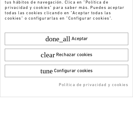
tus hábitos de navegación. Clica en "Política de
privacidad y cookies" para saber más. Puedes aceptar
todas las cookies clicando en "Aceptar todas las
cookies" o configurarlas en "Configurar cookies".
done_all
Aceptar
clear
Rechazar cookies
tune
Configurar cookies
Color:
Talla:
36
¿Quieres recibir nuestras ofertas y
novedades?
109,95 €
¡DESCARGA LA APP!
69,99 €
Política de privacidad y cookies
AÑADIR AL CARRITO
RESERVAR
AÑADIDO AL CARRITO
-5% DTO + Envío Gratis
ENVIAR
en tu 1ª compra en APP
He leído y acepto la
Política de privacidad
ATENCIÓN AL CLIENTE
INFORMACIÓN