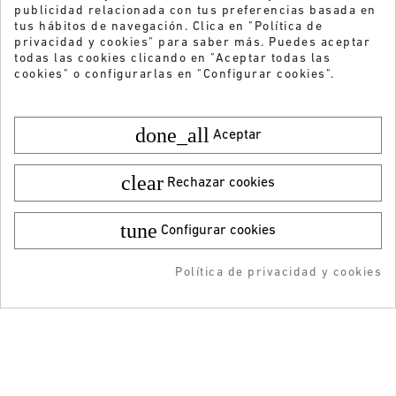
publicidad relacionada con tus preferencias basada en
tus hábitos de navegación. Clica en "Política de
privacidad y cookies" para saber más. Puedes aceptar
todas las cookies clicando en "Aceptar todas las
cookies" o configurarlas en "Configurar cookies".
done_all
Aceptar
clear
Rechazar cookies
tune
Configurar cookies
Color:
Talla:
44,95 €
¡DESCARGA LA APP!
39,99 €
Política de privacidad y cookies
AÑADIR AL CARRITO
RESERVAR
AÑADIDO AL CARRITO
-5% DTO + Envío Gratis
¿Quieres recibir nuestras ofertas y
en tu 1ª compra en APP
novedades?
ENVIAR
He leído y acepto la
Política de privacidad