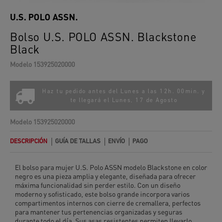
U.S. POLO ASSN.
Bolso U.S. POLO ASSN. Blackstone
Black
Modelo
153925020000
Haz tu pedido antes del Lunes a las 12h. 00min. y
te llegará el
Lunes, 17 de Agosto
Modelo
153925020000
DESCRIPCIÓN
GUÍA DE TALLAS
ENVÍO
PAGO
El bolso para mujer U.S. Polo ASSN modelo Blackstone en color
negro es una pieza amplia y elegante, diseñada para ofrecer
máxima funcionalidad sin perder estilo. Con un diseño
moderno y sofisticado, este bolso grande incorpora varios
compartimentos internos con cierre de cremallera, perfectos
para mantener tus pertenencias organizadas y seguras
durante todo el día. Sus asas resistentes permiten llevarlo