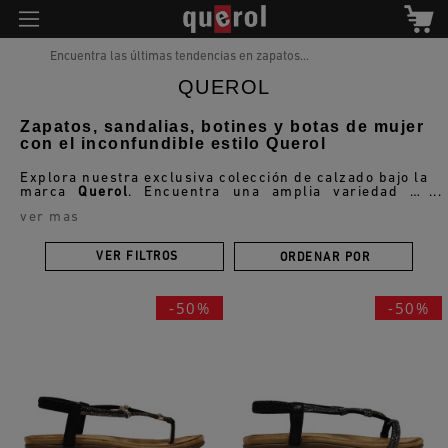
Encuentra las últimas tendencias en zapatos...
QUEROL
Zapatos, sandalias, botines y botas de mujer
con el inconfundible estilo Querol
Explora nuestra exclusiva colección de calzado bajo la
marca
Querol
. Encuentra una amplia variedad de
estilos de zapatos, cuidadosamente seleccionados
ver mas
para brindarte calidad y moda. Desde zapatos
casuales hasta elegantes,
Querol
es tu destino para el
calzado de moda.
VER FILTROS
ORDENAR POR
-50%
-50%