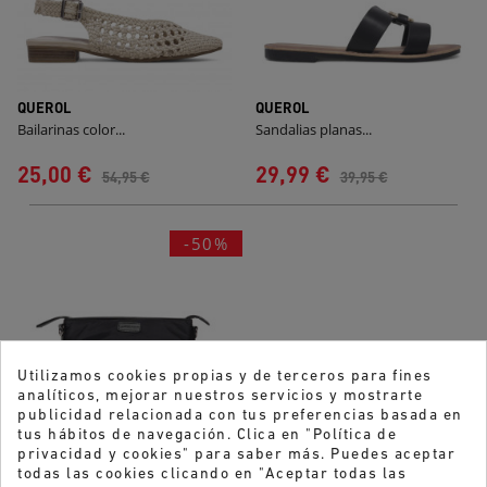
QUEROL
QUEROL
Bailarinas color...
Sandalias planas...
25,00 €
29,99 €
54,95 €
39,95 €
-50%
Utilizamos cookies propias y de terceros para fines
analíticos, mejorar nuestros servicios y mostrarte
publicidad relacionada con tus preferencias basada en
tus hábitos de navegación. Clica en "Política de
QUEROL
privacidad y cookies" para saber más. Puedes aceptar
Bolso querol de mano...
todas las cookies clicando en "Aceptar todas las