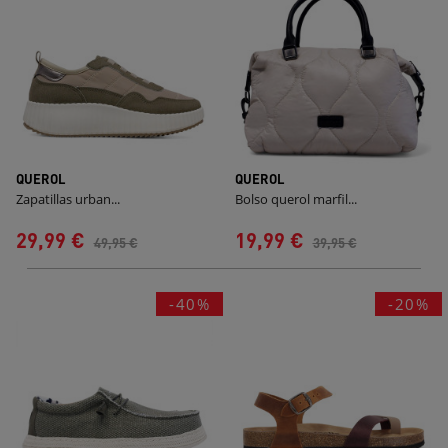
QUEROL
QUEROL
Zapatillas urban...
Bolso querol marfil...
29,99 €
19,99 €
49,95 €
39,95 €
-40%
-20%