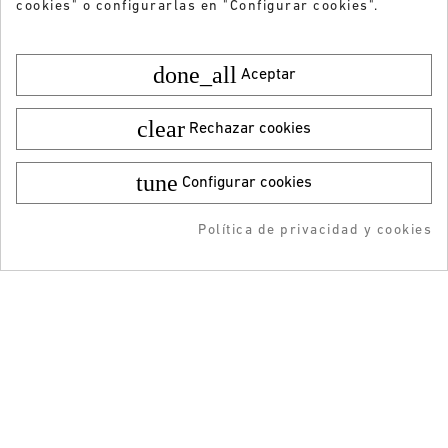
cookies" o configurarlas en "Configurar cookies".
14,99 €
29,95 €
done_all
Aceptar
1
2
clear
Rechazar cookies
tune
Configurar cookies
¿Quieres recibir nuestras ofertas y
¡DESCARGA LA APP!
novedades?
Política de privacidad y cookies
-5% DTO + Envío Gratis
en tu 1ª compra en APP
ENVIAR
He leído y acepto la
Política de privacidad
ATENCIÓN AL CLIENTE
INFORMACIÓN