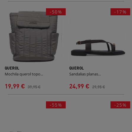
-50%
-17%
QUEROL
QUEROL
Mochila querol topo...
Sandalias planas...
19,99 €
24,99 €
39,95 €
29,95 €
-55%
-25%