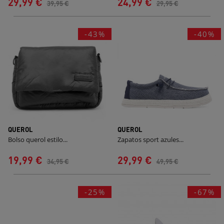
29,99 €
24,99 €
39,95 €
29,95 €
-43%
-40%
QUEROL
QUEROL
Bolso querol estilo...
Zapatos sport azules...
19,99 €
29,99 €
34,95 €
49,95 €
-25%
-67%