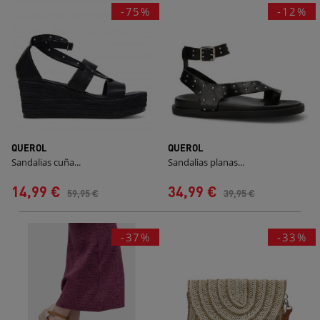
-75%
-12%
QUEROL
QUEROL
Sandalias cuña...
Sandalias planas...
14,99 €
34,99 €
59,95 €
39,95 €
-37%
-33%