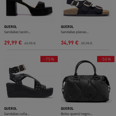
QUEROL
QUEROL
Sandalias tacón...
Sandalias planas...
29,99 €
34,99 €
49,95 €
39,95 €
-75%
-50%
QUEROL
QUEROL
Sandalias cuña...
Bolso querol negro...